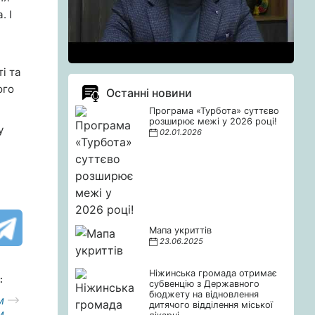
. І
і та
ого
Останні новини
Програма «Турбота» суттєво
розширює межі у 2026 році!
у
02.01.2026
Мапа укриттів
23.06.2025
Ніжинська громада отримає
:
субвенцію з Державного
бюджету на відновлення
м
дитячого відділення міської
м