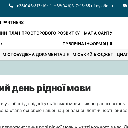
+38(046)317-19-11
;
+38(046)317-15-65 цілодобово
N PARTNERS
ИЙ ПЛАН ПРОСТОРОВОГО РОЗВИТКУ
МАПА САЙТУ
ПУБЛІЧНА ІНФОРМАЦІЯ
МІСТОБУДІВНА ДОКУМЕНТАЦІЯ
МІСЬКИЙ БЮДЖЕТ
ЦНА
ий день рідної мови
 у любові до рідної української мови. І якщо раніше хтось
і вона стала основою нашої національної ідентичності, вияв
ереосмислення ролі рідної мови у житті кожного з нас. Д