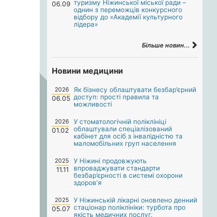
туризму Ніжинської міської ради –
06.09
однин з переможців конкурсного
відбору до «Академії культурного
лідера»
Більше новин...
Новини медицини
2026
Як бізнесу облаштувати безбар’єрний
доступ: прості правила та
06.05
можливості
2026
У стоматологічній поліклініці
облаштували спеціалізований
01.02
кабінет для осіб з інвалідністю та
маломобільних груп населення
2025
У Ніжині продовжують
впроваджувати стандарти
11.11
безбар’єрності в системі охорони
здоров’я
2025
У Ніжинській лікарні оновлено денний
стаціонар поліклініки: турбота про
05.07
якість медичних послуг.