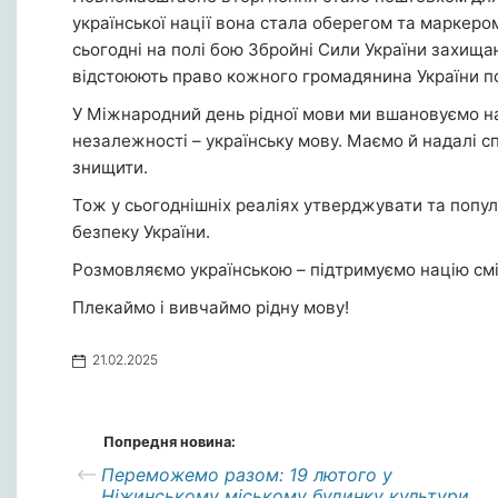
української нації вона стала оберегом та маркером
сьогодні на полі бою Збройні Сили України захища
відстоюють право кожного громадянина України п
У Міжнародний день рідної мови ми вшановуємо наш
незалежності – українську мову. Маємо й надалі с
знищити.
Тож у сьогоднішніх реаліях утверджувати та поп
безпеку України.
Розмовляємо українською – підтримуємо націю смі
Плекаймо і вивчаймо рідну мову!
21.02.2025
Попредня новина:
Переможемо разом: 19 лютого у
Ніжинському міському будинку культури