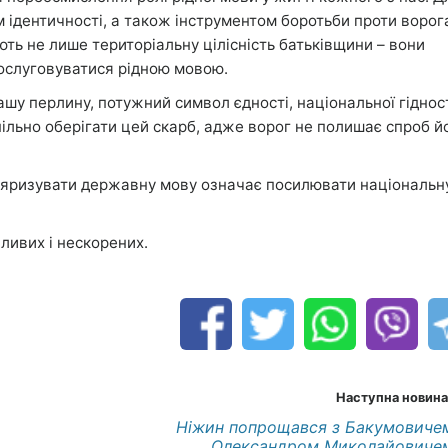
 ідентичності, а також інструментом боротьби проти ворога
ють не лише територіальну цілісність батьківщини – вони
ослуговуватися рідною мовою.
у перлину, потужний символ єдності, національної гідност
пільно оберігати цей скарб, адже ворог не полишає спроб й
уляризувати державну мову означає посилювати національн
ливих і нескорених.
Наступна новина
Ніжин попрощався з Бакумовиче
Олександром Миколайовиче