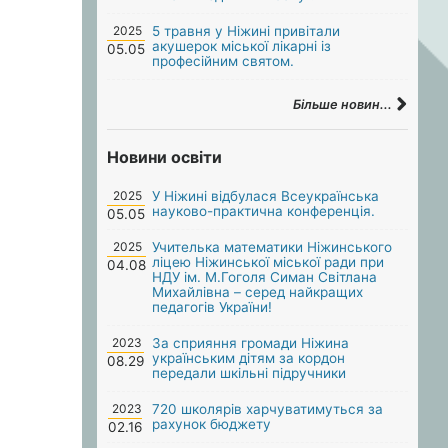
2025
5 травня у Ніжині привітали
акушерок міської лікарні із
05.05
професійним святом.
Більше новин...
Новини освіти
2025
У Ніжині відбулася Всеукраїнська
науково-практична конференція.
05.05
2025
Учителька математики Ніжинського
ліцею Ніжинської міської ради при
04.08
НДУ ім. М.Гоголя Симан Світлана
Михайлівна – серед найкращих
педагогів України!
2023
За сприяння громади Ніжина
українським дітям за кордон
08.29
передали шкільні підручники
2023
720 школярів харчуватимуться за
рахунок бюджету
02.16