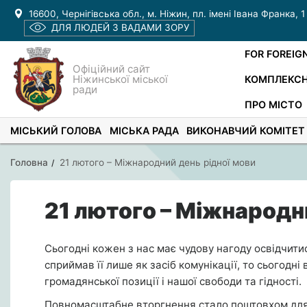
16600, Чернігівська обл., м. Ніжин, пл. імені Івана Франка, 1
ДЛЯ ЛЮДЕЙ З ВАДАМИ ЗОРУ
FOR FOREIG
Офіційний сайт
Ніжинської міської
КОМПЛЕКСН
ради
ПРО МІСТО
МІСЬКИЙ ГОЛОВА
МІСЬКА РАДА
ВИКОНАВЧИЙ КОМІТЕТ
Головна
21 лютого – Міжнародний день рідної мови
21 лютого – Міжнародн
Сьогодні кожен з нас має чудову нагоду освідчитись
сприймав її лише як засіб комунікації, то сьогодн
громадянської позиції і нашої свободи та гідності.
Повномасштабне вторгнення стало поштовхом для п