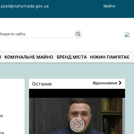
post@nizhynrada.gov.ua
Увійти
П
КОМУНАЛЬНЕ МАЙНО
БРЕНД МІСТА
НІЖИН ПАМ'ЯТАЄ
Останне
Відеоновини
ом
ля