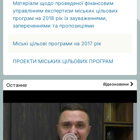
Матеріали щодо проведеної фінансовим
управлінням експертизи міських цільових
програм на 2018 рік із зауваженнями,
запереченнями та пропозиціями
Міські цільові програми на 2017 рік
ПРОЕКТИ МІСЬКИХ ЦІЛЬОВИХ ПРОГРАМ
Останне
Відеоновини