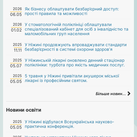
2026
Як бізнесу облаштувати безбар’єрний доступ:
прості правила та можливості
06.05
2026
У стоматологічній поліклініці облаштували
спеціалізований кабінет для осіб з інвалідністю та
01.02
маломобільних груп населення
2025
У Ніжині продовжують впроваджувати стандарти
безбар’єрності в системі охорони здоров’я
11.11
2025
У Ніжинській лікарні оновлено денний стаціонар
поліклініки: турбота про якість медичних послуг.
05.07
2025
5 травня у Ніжині привітали акушерок міської
лікарні із професійним святом.
05.05
Більше новин...
Новини освіти
2025
У Ніжині відбулася Всеукраїнська науково-
практична конференція.
05.05