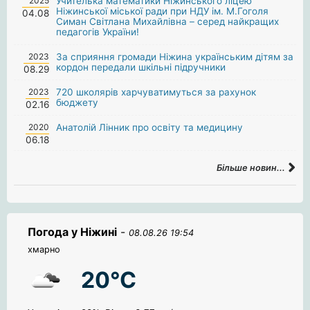
2025
Учителька математики Ніжинського ліцею
Ніжинської міської ради при НДУ ім. М.Гоголя
04.08
Симан Світлана Михайлівна – серед найкращих
педагогів України!
2023
За сприяння громади Ніжина українським дітям за
кордон передали шкільні підручники
08.29
2023
720 школярів харчуватимуться за рахунок
бюджету
02.16
2020
Анатолій Лінник про освіту та медицину
06.18
Більше новин...
Погода у Ніжині
-
08.08.26 19:54
хмарно
20°C