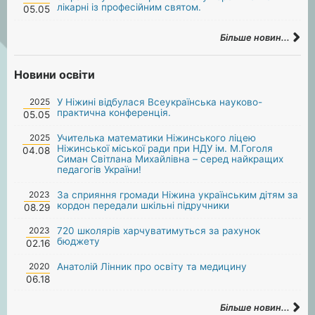
лікарні із професійним святом.
05.05
Більше новин...
Новини освіти
2025
У Ніжині відбулася Всеукраїнська науково-
практична конференція.
05.05
2025
Учителька математики Ніжинського ліцею
Ніжинської міської ради при НДУ ім. М.Гоголя
04.08
Симан Світлана Михайлівна – серед найкращих
педагогів України!
2023
За сприяння громади Ніжина українським дітям за
кордон передали шкільні підручники
08.29
2023
720 школярів харчуватимуться за рахунок
бюджету
02.16
2020
Анатолій Лінник про освіту та медицину
06.18
Більше новин...