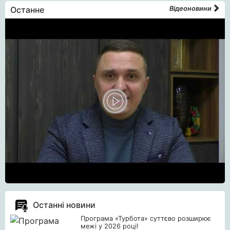
Останне
Відеоновини
Останні новини
Програма «Турбота» суттєво розширює
межі у 2026 році!