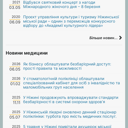
2021
Відбувся святковий концерт з нагоди
Міжнародного жіночого дня – 8 березня
03.05
2020
Проєкт управління культури і туризму Ніжинської
міської ради – однин з переможців конкурсного
06.09
відбору до «Академії культурного лідера»
Більше новин...
Новини медицини
2026
Як бізнесу облаштувати безбар’єрний доступ:
прості правила та можливості
06.05
2026
У стоматологічній поліклініці облаштували
спеціалізований кабінет для осіб з інвалідністю та
01.02
маломобільних груп населення
2025
У Ніжині продовжують впроваджувати стандарти
безбар’єрності в системі охорони здоров’я
11.11
2025
У Ніжинській лікарні оновлено денний стаціонар
поліклініки: турбота про якість медичних послуг.
05.07
2025
5 травня у Ніжині привітали акушерок міської