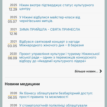
2025
Ніжин вкотре підтверджує статус культурного
центру
12.29
2025
У Ніжині відбулися майстер-класи від
чернігівських митців.
05.07
2021
ЗИМА ПРИЙШЛА - СВЯТА ПРИНЕСЛА
12.16
2021
Відбувся святковий концерт з нагоди
Міжнародного жіночого дня – 8 березня
03.05
2020
Проєкт управління культури і туризму Ніжинської
міської ради – однин з переможців конкурсного
06.09
відбору до «Академії культурного лідера»
Більше новин...
Новини медицини
2026
Як бізнесу облаштувати безбар’єрний доступ:
прості правила та можливості
06.05
2026
У стоматологічній поліклініці облаштували