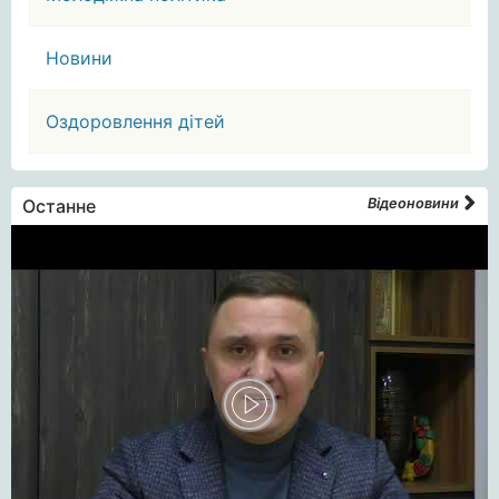
Новини
Оздоровлення дітей
Останне
Відеоновини