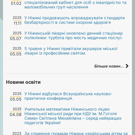
спеціалізований кабінет для осіб з інвалідністю та
01.02
маломобільних груп населення
2025
У Ніжині продовжують впроваджувати стандарти
безбар’єрності в системі охорони здоров’я
11.11
2025
У Ніжинській лікарні оновлено денний стаціонар
поліклініки: турбота про якість медичних послуг.
05.07
2025
5 травня у Ніжині привітали акушерок міської
лікарні із професійним святом.
05.05
Більше новин...
Новини освіти
2025
У Ніжині відбулася Всеукраїнська науково-
практична конференція.
05.05
2025
Учителька математики Ніжинського ліцею
Ніжинської міської ради при НДУ ім. М.Гоголя
04.08
Симан Світлана Михайлівна – серед найкращих
педагогів України!
2023
За сприяння громади Ніжина українським дітям за