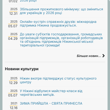
2026 році!
01.02
2025
Збільшення прожиткового мінімуму: що зміниться
для українців у 2026 році
12.31
2025
Онлайн-зустріч справжніх друзів: міжнародна
підтримка Ніжина продовжується.
05.07
2025
До уваги суб'єктів господарювання, громадських
організацій підприємців, організацій роботодавців
04.29
та об'єднань підприємців Ніжинської міської
територіальної громади!
Більше новин...
Новини культури
2025
Ніжин вкотре підтверджує статус культурного
центру
12.29
2025
У Ніжині відбулися майстер-класи від
чернігівських митців.
05.07
2021
ЗИМА ПРИЙШЛА - СВЯТА ПРИНЕСЛА
12.16