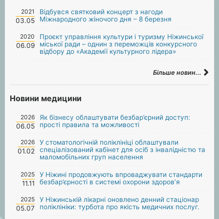
2021
Відбувся святковий концерт з нагоди
Міжнародного жіночого дня – 8 березня
03.05
2020
Проєкт управління культури і туризму Ніжинської
міської ради – однин з переможців конкурсного
06.09
відбору до «Академії культурного лідера»
Більше новин...
Новини медицини
2026
Як бізнесу облаштувати безбар’єрний доступ:
прості правила та можливості
06.05
2026
У стоматологічній поліклініці облаштували
спеціалізований кабінет для осіб з інвалідністю та
01.02
маломобільних груп населення
2025
У Ніжині продовжують впроваджувати стандарти
безбар’єрності в системі охорони здоров’я
11.11
2025
У Ніжинській лікарні оновлено денний стаціонар
поліклініки: турбота про якість медичних послуг.
05.07