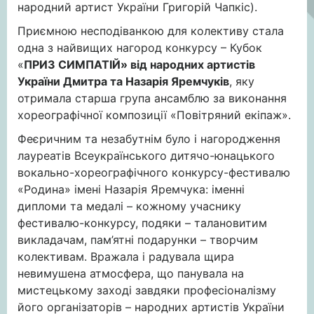
народний артист України Григорій Чапкіс).
Приємною несподіванкою для колективу стала
одна з найвищих нагород конкурсу – Кубок
«
ПРИЗ СИМПАТІЙ» від народних артистів
України Дмитра та Назарія Яремчуків
, яку
отримала старша група ансамблю за виконання
хореографічної композиції «Повітряний екіпаж».
Феєричним та незабутнім було і нагородження
лауреатів Всеукраїнського дитячо-юнацького
вокально-хореографічного конкурсу-фестивалю
«Родина» імені Назарія Яремчука: іменні
дипломи та медалі – кожному учаснику
фестивалю-конкурсу, подяки – талановитим
викладачам, пам’ятні подарунки – творчим
колективам. Вражала і радувала щира
невимушена атмосфера, що панувала на
мистецькому заході завдяки професіоналізму
його організаторів – народних артистів України