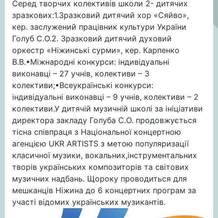
Серед творчих колективів школи 2- дитячих
зразкових:1.Зразковий дитячий хор «Сяйво»,
кер. заслужений працівник культури України
Голуб С.О.2. Зразковий дитячий духовий
оркестр «Ніжинські сурми», кер. Карпенко
В.В.•Міжнародні конкурси: індивідуальні
виконавці – 27 учнів, колективи – 3
колективи;•Всеукраїнські конкурси:
індивідуальні виконавці – 9 учнів, колективи – 2
колективи.У дитячій музичній школі за ініціативи
директора закладу Голуба С.О. продовжується
тісна співпраця з Національної концертною
агенцією UKR ARTISTS з метою популяризації
класичної музики, вокальних,інструментальних
творів українських композиторів та світових
музичних надбань. Щороку проводиться для
мешканців Ніжина до 6 концертних програм за
участі відомих українських музикантів.