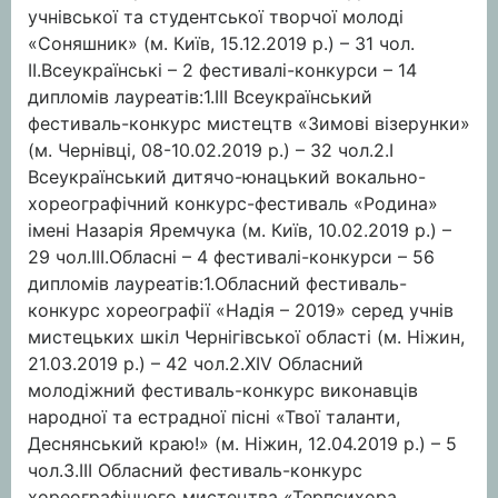
учнівської та студентської творчої молоді
«Соняшник» (м. Київ, 15.12.2019 р.) – 31 чол.
II.Всеукраїнські – 2 фестивалі-конкурси – 14
дипломів лауреатів:1.ІІІ Всеукраїнський
фестиваль-конкурс мистецтв «Зимові візерунки»
(м. Чернівці, 08-10.02.2019 р.) – 32 чол.2.І
Всеукраїнський дитячо-юнацький вокально-
хореографічний конкурс-фестиваль «Родина»
імені Назарія Яремчука (м. Київ, 10.02.2019 р.) –
29 чол.III.Обласні – 4 фестивалі-конкурси – 56
дипломів лауреатів:1.Обласний фестиваль-
конкурс хореографії «Надія – 2019» серед учнів
мистецьких шкіл Чернігівської області (м. Ніжин,
21.03.2019 р.) – 42 чол.2.ХІV Обласний
молодіжний фестиваль-конкурс виконавців
народної та естрадної пісні «Твої таланти,
Деснянський краю!» (м. Ніжин, 12.04.2019 р.) – 5
чол.3.ІІІ Обласний фестиваль-конкурс
хореографічного мистецтва «Терпсихора