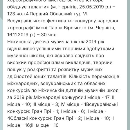
об’єднує таланти» (м. Чернігів, 25.05.2019 р.) –
123 чол.4.Перший Обласний тур VІ
Всеукраїнського фестивалю-конкурсу народної
хореографії імені Павла Вірського (м. Чернігів,
16.11.2019 р.) – 30 чол.
Ніжинська дитяча музична школа2019 рік
відзначився успішними творчими здобутками
музичної школи, які яскраво свідчать про
високий професіоналізм викладачів, творчий
пошук у розкритті та розвитку музичних
здібностей юних талантів. Кількість переможців
міжнародних, всеукраїнських та обласних
конкурсів по Ніжинській дитячій музичній школі
за 2019 рік.Міжнародні конкурси:І місце - 17; ІІ
місце - 10; ІІІ місце - 3; IV місце - 1Всеукраїнські
конкурси: Гран Прі - 1; І місце - 6; ІІ місце -
4Обласні конкурси: Гран Прі - 2; І місце - 10; ІІ
місце - 16;ІІІ місце - 10