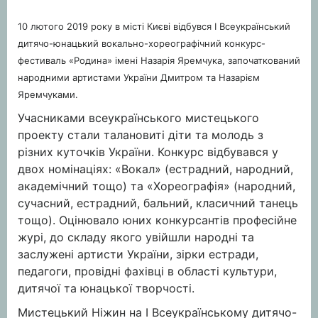
10 лютого 2019 року в місті Києві відбувся І Всеукраїнський
дитячо-юнацький вокально-хореографічний конкурс-
фестиваль «Родина» імені Назарія Яремчука, започаткований
народними артистами України Дмитром та Назарієм
Яремчуками.
Учасниками всеукраїнського мистецького
проекту стали талановиті діти та молодь з
різних куточків України. Конкурс відбувався у
двох номінаціях: «Вокал» (естрадний, народний,
академічний тощо) та «Хореографія» (народний,
сучасний, естрадний, бальний, класичний танець
тощо). Оцінювало юних конкурсантів професійне
журі, до складу якого увійшли народні та
заслужені артисти України, зірки естради,
педагоги, провідні фахівці в області культури,
дитячої та юнацької творчості.
Мистецький Ніжин на І Всеукраїнському дитячо-