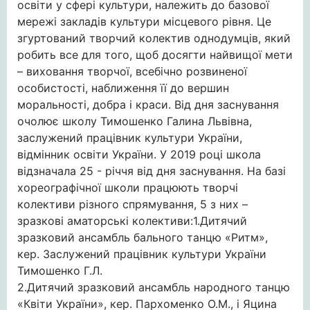
освіти у сфері культури, належить до базової
мережі закладів культури місцевого рівня. Це
згуртований творчий колектив однодумців, який
робить все для того, щоб досягти найвищої мети
– виховання творчої, всебічно розвиненої
особистості, наближення її до вершин
моральності, добра і краси. Від дня заснування
очолює школу Тимошенко Галина Львівна,
заслужений працівник культури України,
відмінник освіти України. У 2019 році школа
відзначала 25 - річчя від дня заснування. На базі
хореографічної школи працюють творчі
колективи різного спрямування, 5 з них –
зразкові аматорські колективи:1.Дитячий
зразковий ансамбль бального танцю «Ритм»,
кер. Заслужений працівник культури України
Тимошенко Г.Л.
2.Дитячий зразковий ансамбль народного танцю
«Квіти України», кер. Пархоменко О.М., і Яцина