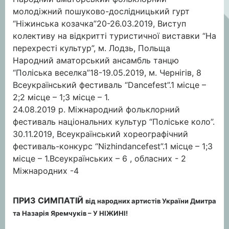
молодіжний пошуково-дослідницький гурт
“Ніжинська козачка”20-26.03.2019, Виступ
колективу на відкритті туристичної виставки “На
перехресті культур”, м. Лодзь, Польща
Народний аматорський ансамбль танцю
“Поліська веселка”18-19.05.2019, м. Чернігів, 8
Всеукраїнський фестиваль “Dancefest”.1 місце –
2;2 місце – 1;3 місце – 1.
24.08.2019 р. Міжнародний фольклорний
фестиваль національних культур “Поліське коло”.
30.11.2019, Всеукраїнський хореографічний
фестиваль-конкурс “Nizhindancefest”.1 місце – 1;3
місце – 1.Всеукраїнських – 6 , обласних - 2
Міжнародних -4
ПРИЗ СИМПАТІЙ
від народних артистів України Дмитра
та Назарія Яремчуків – У НІЖИНІ!