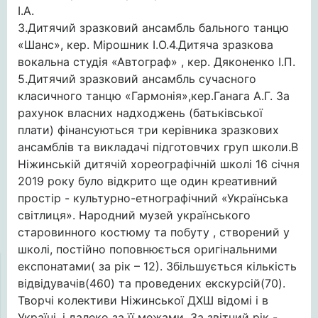
І.А.
3.Дитячий зразковий ансамбль бального танцю
«Шанс», кер. Мірошник І.О.4.Дитяча зразкова
вокальна студія «Автограф» , кер. Дяконенко І.П.
5.Дитячий зразковий ансамбль сучасного
класичного танцю «Гармонія»,кер.Ганага А.Г. За
рахунок власних надходжень (батьківської
плати) фінансуються три керівника зразкових
ансамблів та викладачі підготовчих груп школи.В
Ніжинській дитячій хореографічній школі 16 січня
2019 року було відкрито ще один креативний
простір - культурно-етнографічний «Українська
світлиця». Народний музей українського
старовинного костюму та побуту , створений у
школі, постійно поповнюється оригінальними
експонатами( за рік – 12). Збільшується кількість
відвідувачів(460) та проведених екскурсій(70).
Творчі колективи Ніжинської ДХШ відомі і в
Україні, і далеко за її межами. За звітний рік -