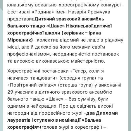
юнацькому вокально-хореографічному конкурсі-
фестивалі «Родина» імені Назарія Яремчука
представив
Дитячий зразковий ансамбль
бального танцю «Шанс» Ніжинської дитячої
хореографічної школи (керівник – Ірина
Мірошник)
– колектив відомий не лише в рідному
місці, але й далеко за його межами своїм
професіоналізмом, неординарністю постановок
та високою виконавською майстерністю.
Хореографічні постановки «Тепер, коли я
навчився танцювати» (середня група) та
«Повітряний екіпаж» (старша група) у виконанні
29 учасників дитячого зразкового ансамблю
бального танцю «Шанс» – без сумніву, були
одними з найкращих. Про це свідчать високі
нагороди від професійного журі –
два Дипломи
лауреатів І ступеню в номінації «Бальна
хореографія»
(голова журі з хореографії –