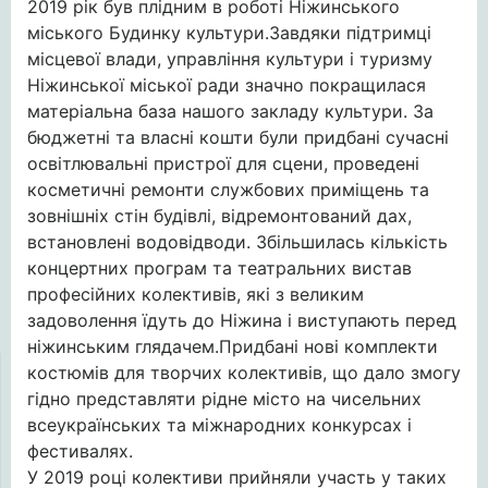
2019 рік був плідним в роботі Ніжинського
міського Будинку культури.Завдяки підтримці
місцевої влади, управління культури і туризму
Ніжинської міської ради значно покращилася
матеріальна база нашого закладу культури. За
бюджетні та власні кошти були придбані сучасні
освітлювальні пристрої для сцени, проведені
косметичні ремонти службових приміщень та
зовнішніх стін будівлі, відремонтований дах,
встановлені водовідводи. Збільшилась кількість
концертних програм та театральних вистав
професійних колективів, які з великим
задоволення їдуть до Ніжина і виступають перед
ніжинським глядачем.Придбані нові комплекти
костюмів для творчих колективів, що дало змогу
гідно представляти рідне місто на чисельних
всеукраїнських та міжнародних конкурсах і
фестивалях.
У 2019 році колективи прийняли участь у таких