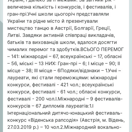
величезна кількість і конкурсів, і фестивалів, і
гран-прі.Учні школи цьогоріч представляли
України та рідне місто й презентували
мистецтво танцю в Австрії, Болгарії, Греції,
Литві. Завдяки активній співпраці викладачів,
батьків та вихованців школи, вдалося досягти
чималих перемог та здобутків.ВСЬОГО ПЕРЕМОГ
– 141: міжнародні – 67, всеукраїнські – 17, обласні
– 56, міські – 1З НИХ: Гран-прі – 6; І місце – 90; ІІ
місце – 38; ІІІ місце – 6Подяки/відзнаки – 1.Учні –
лауреати, які стали переможцями: міжнародні
конкурси, фестивалі - 421 чол.; всеукраїнські
конкурси, фестивалі - 61 чол.; обласні конкурси,
фестивалі - 200 чол.I.Міжнародні – 9 фестивалів-
конкурсів – 67 дипломів лауреатів:1.І
Інтернаціональний дитячо-юнацький фестиваль-
конкурс «Віденська рапсодія» (Австрія, м. Відень,
27.03.2019 р.) – 10 чол.2.Міжнародний вокально-