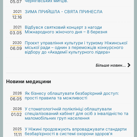
чернігівських митців.
05.07
2021
ЗИМА ПРИЙШЛА - СВЯТА ПРИНЕСЛА
12.16
2021
Відбувся святковий концерт з нагоди
Міжнародного жіночого дня – 8 березня
03.05
2020
Проєкт управління культури і туризму Ніжинської
міської ради – однин з переможців конкурсного
06.09
відбору до «Академії культурного лідера»
Більше новин...
Новини медицини
2026
Як бізнесу облаштувати безбар’єрний доступ:
прості правила та можливості
06.05
2026
У стоматологічній поліклініці облаштували
спеціалізований кабінет для осіб з інвалідністю та
01.02
маломобільних груп населення
2025
У Ніжині продовжують впроваджувати стандарти
безбар’єрності в системі охорони здоров’я
11.11