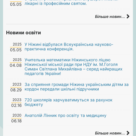
лікарні із професійним святом.
05.05
Більше новин...
Новини освіти
2025
У Ніжині відбулася Всеукраїнська науково-
практична конференція.
05.05
2025
Учителька математики Ніжинського ліцею
Ніжинської міської ради при НДУ ім. М.Гоголя
04.08
Симан Світлана Михайлівна – серед найкращих
педагогів України!
2023
За сприяння громади Ніжина українським дітям за
кордон передали шкільні підручники
08.29
2023
720 школярів харчуватимуться за рахунок
бюджету
02.16
2020
Анатолій Лінник про освіту та медицину
06.18
Більше новин...