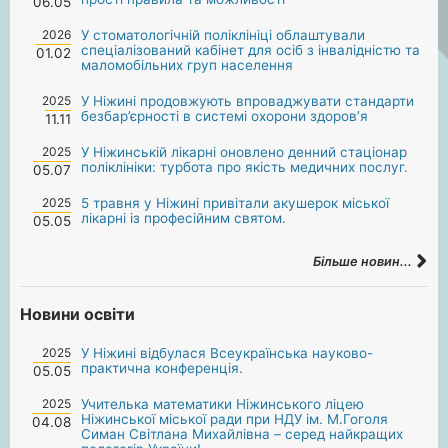
06.05
2026
У стоматологічній поліклініці облаштували
спеціалізований кабінет для осіб з інвалідністю та
01.02
маломобільних груп населення
2025
У Ніжині продовжують впроваджувати стандарти
безбар’єрності в системі охорони здоров’я
11.11
2025
У Ніжинській лікарні оновлено денний стаціонар
поліклініки: турбота про якість медичних послуг.
05.07
2025
5 травня у Ніжині привітали акушерок міської
лікарні із професійним святом.
05.05
Більше новин...
Новини освіти
2025
У Ніжині відбулася Всеукраїнська науково-
практична конференція.
05.05
2025
Учителька математики Ніжинського ліцею
Ніжинської міської ради при НДУ ім. М.Гоголя
04.08
Симан Світлана Михайлівна – серед найкращих