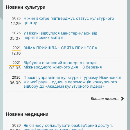
Новини культури
2025
Ніжин вкотре підтверджує статус культурного
центру
12.29
2025
У Ніжині відбулися майстер-класи від
чернігівських митців.
05.07
2021
ЗИМА ПРИЙШЛА - СВЯТА ПРИНЕСЛА
12.16
2021
Відбувся святковий концерт з нагоди
Міжнародного жіночого дня – 8 березня
03.05
2020
Проєкт управління культури і туризму Ніжинської
міської ради – однин з переможців конкурсного
06.09
відбору до «Академії культурного лідера»
Більше новин...
Новини медицини
2026
Як бізнесу облаштувати безбар’єрний доступ:
прості правила та можливості