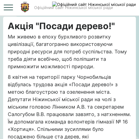
Офіційний сайт Ніжинської міської ради
Головна
Акція "Посади дерево!"
Акція "Посади дерево!"
Ми живемо в епоху бурхливого розвитку
цивілізації, багатогранно використовуючи
природні ресурси для потреб суспільства. Тому
треба діяти всебічно, щоб поліпшити та
примножити можливості природи.
8 квітня на території парку Чорнобильців
відбулась трудова акція «Посади дерево!» з
метою благоустрою та озеленення міста.
Депутати Ніжинської міської ради на чолі з
міським головою Лінником А.В. та секретарем
Салогубом В.В. працювали завзято, з натхненням.
Їм допомагала команда волонтерів гімназії № 16
«Хортиця». Спільними зусиллями було
посаджено більше ста дерев, які