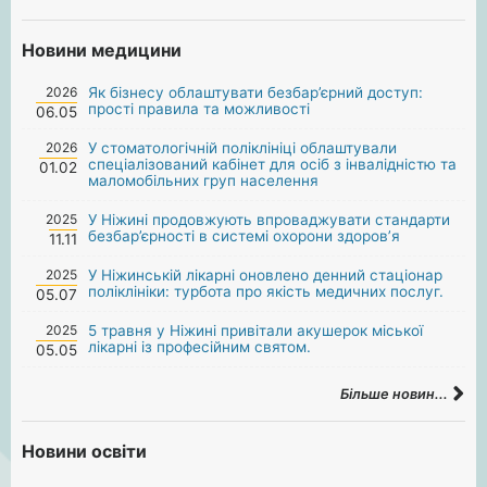
Новини медицини
2026
Як бізнесу облаштувати безбар’єрний доступ:
прості правила та можливості
06.05
2026
У стоматологічній поліклініці облаштували
спеціалізований кабінет для осіб з інвалідністю та
01.02
маломобільних груп населення
2025
У Ніжині продовжують впроваджувати стандарти
безбар’єрності в системі охорони здоров’я
11.11
2025
У Ніжинській лікарні оновлено денний стаціонар
поліклініки: турбота про якість медичних послуг.
05.07
2025
5 травня у Ніжині привітали акушерок міської
лікарні із професійним святом.
05.05
Більше новин...
Новини освіти