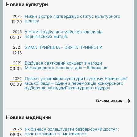
Новини культури
2025
Ніжин вкотре підтверджує статус культурного
центру
12.29
2025
У Ніжині відбулися майстер-класи від
чернігівських митців.
05.07
2021
ЗИМА ПРИЙШЛА - СВЯТА ПРИНЕСЛА
12.16
2021
Відбувся святковий концерт з нагоди
Міжнародного жіночого дня – 8 березня
03.05
2020
Проєкт управління культури і туризму Ніжинської
міської ради – однин з переможців конкурсного
06.09
відбору до «Академії культурного лідера»
Більше новин...
Новини медицини
2026
Як бізнесу облаштувати безбар’єрний доступ:
прості правила та можливості
06.05