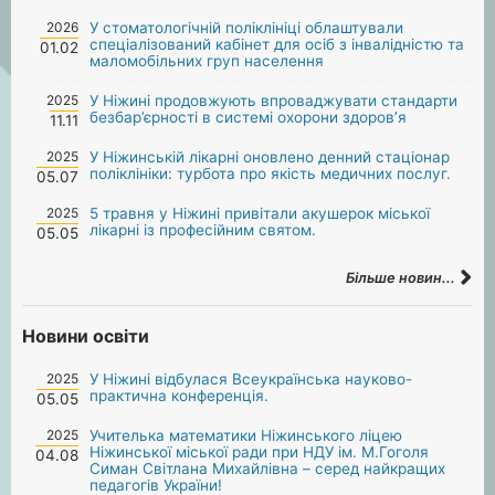
2026
У стоматологічній поліклініці облаштували
спеціалізований кабінет для осіб з інвалідністю та
01.02
маломобільних груп населення
2025
У Ніжині продовжують впроваджувати стандарти
безбар’єрності в системі охорони здоров’я
11.11
2025
У Ніжинській лікарні оновлено денний стаціонар
поліклініки: турбота про якість медичних послуг.
05.07
2025
5 травня у Ніжині привітали акушерок міської
лікарні із професійним святом.
05.05
Більше новин...
Новини освіти
2025
У Ніжині відбулася Всеукраїнська науково-
практична конференція.
05.05
2025
Учителька математики Ніжинського ліцею
Ніжинської міської ради при НДУ ім. М.Гоголя
04.08
Симан Світлана Михайлівна – серед найкращих
педагогів України!