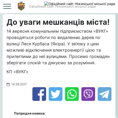
Офіційний сайт Ніжинської міської ради
Головна
До уваги мешканців міста!
До уваги мешканців міста!
14 вересня комунальним підприємством «ВУКГ»
проводяться роботи по видаленню дерев по
вулиці Леся Курбаса (Якіра). У зв’язку з цим
можливі відключення електроенергії цією та
прилеглими до неї вулицями. Просимо громадян
зберігати спокій та дякуємо за розуміння.
КП «ВУКГ»
14.09.2017
Попредня новина: