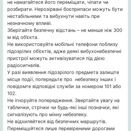
не намагайтеся його переміщати, чіпати чи
розбирати. Нерозірвані боєприпаси можуть бути
нестабільними та вибухнути навіть при
незначному впливі.
Зберігайте безпечну відстань – не менше ніж 300
м від об’єкта.
Не використовуйте мобільні телефони поблизу
підозрілих об’єктів, адже деякі вибухонебезпечні
пристрої можуть активізуватися під дією
радіосигналів.
У разі виявлення підозрілого предмета залиште
місце події, попередьте про небезпеку інших і
повідомте відповідні служби за номером 101 або
102.
Не ігноруйте попередження. Звертайте увагу на
таблички, стрічки чи будь-які інші позначки, які
сигналізують про мінну небезпеку.
Не відхиляйтеся від безпечних маршрутів.
Переміщуйтеся лише перевіреними дорогами