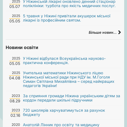
2025
У Ніжинській лікарні оновлено денний стаціонар
поліклініки: турбота про якість медичних послуг.
05.07
2025
5 травня у Ніжині привітали акушерок міської
лікарні із професійним святом.
05.05
Більше новин...
Новини освіти
2025
У Ніжині відбулася Всеукраїнська науково-
практична конференція.
05.05
2025
Учителька математики Ніжинського ліцею
Ніжинської міської ради при НДУ ім. М.Гоголя
04.08
Симан Світлана Михайлівна – серед найкращих
педагогів України!
2023
За сприяння громади Ніжина українським дітям за
кордон передали шкільні підручники
08.29
2023
720 школярів харчуватимуться за рахунок
бюджету
02.16
2020
Анатолій Лінник про освіту та медицину