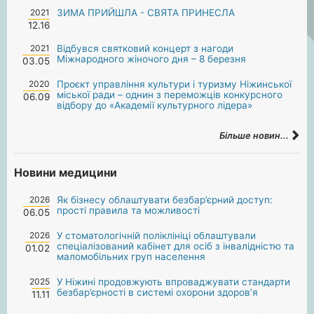
2021
ЗИМА ПРИЙШЛА - СВЯТА ПРИНЕСЛА
12.16
2021
Відбувся святковий концерт з нагоди
Міжнародного жіночого дня – 8 березня
03.05
2020
Проєкт управління культури і туризму Ніжинської
міської ради – однин з переможців конкурсного
06.09
відбору до «Академії культурного лідера»
Більше новин...
Новини медицини
2026
Як бізнесу облаштувати безбар’єрний доступ:
прості правила та можливості
06.05
2026
У стоматологічній поліклініці облаштували
спеціалізований кабінет для осіб з інвалідністю та
01.02
маломобільних груп населення
2025
У Ніжині продовжують впроваджувати стандарти
безбар’єрності в системі охорони здоров’я
11.11