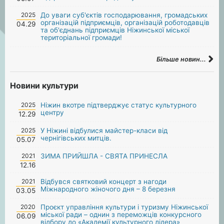
2025
До уваги суб'єктів господарювання, громадських
організацій підприємців, організацій роботодавців
04.29
та об'єднань підприємців Ніжинської міської
територіальної громади!
Більше новин...
Новини культури
2025
Ніжин вкотре підтверджує статус культурного
центру
12.29
2025
У Ніжині відбулися майстер-класи від
чернігівських митців.
05.07
2021
ЗИМА ПРИЙШЛА - СВЯТА ПРИНЕСЛА
12.16
2021
Відбувся святковий концерт з нагоди
Міжнародного жіночого дня – 8 березня
03.05
2020
Проєкт управління культури і туризму Ніжинської
міської ради – однин з переможців конкурсного
06.09
відбору до «Академії культурного лідера»