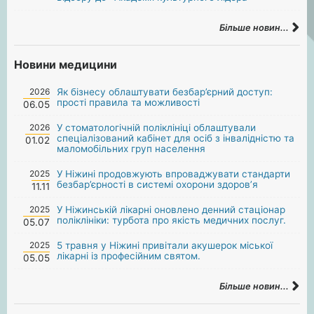
Більше новин...
Новини медицини
2026
Як бізнесу облаштувати безбар’єрний доступ:
прості правила та можливості
06.05
2026
У стоматологічній поліклініці облаштували
спеціалізований кабінет для осіб з інвалідністю та
01.02
маломобільних груп населення
2025
У Ніжині продовжують впроваджувати стандарти
безбар’єрності в системі охорони здоров’я
11.11
2025
У Ніжинській лікарні оновлено денний стаціонар
поліклініки: турбота про якість медичних послуг.
05.07
2025
5 травня у Ніжині привітали акушерок міської
лікарні із професійним святом.
05.05
Більше новин...