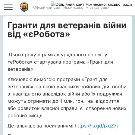
Офіційний сайт Ніжинської міської ради
Головна
Гранти для ветеранів війни від «єРобота»
Гранти для ветеранів війни
від «єРобота»
Цього року в рамках урядового проекту
«єРобота» стартувала програма «Грант для
ветеранів».
Ключовою вимогою програми «Грант для
ветеранів», за якою учасники бойових дій, особи
з інвалідністю внаслідок війни або їх подружжя
можуть отримати до 1 млн. грн. на відкриття
або розвиток власної справи, є створення нових
робочих місць.
Детальніше за посиланням:
https://is.gd/jxqZ7j