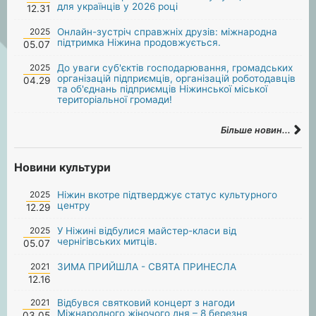
для українців у 2026 році
12.31
2025
Онлайн-зустріч справжніх друзів: міжнародна
підтримка Ніжина продовжується.
05.07
2025
До уваги суб'єктів господарювання, громадських
організацій підприємців, організацій роботодавців
04.29
та об'єднань підприємців Ніжинської міської
територіальної громади!
Більше новин...
Новини культури
2025
Ніжин вкотре підтверджує статус культурного
центру
12.29
2025
У Ніжині відбулися майстер-класи від
чернігівських митців.
05.07
2021
ЗИМА ПРИЙШЛА - СВЯТА ПРИНЕСЛА
12.16
2021
Відбувся святковий концерт з нагоди
Міжнародного жіночого дня – 8 березня
03.05