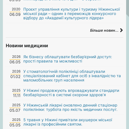
2020
Проєкт управління культури і туризму Ніжинської
міської ради – однин з переможців конкурсного
06.09
відбору до «Академії культурного лідера»
Більше новин...
Новини медицини
2026
Як бізнесу облаштувати безбар’єрний доступ:
прості правила та можливості
06.05
2026
У стоматологічній поліклініці облаштували
спеціалізований кабінет для осіб з інвалідністю та
01.02
маломобільних груп населення
2025
У Ніжині продовжують впроваджувати стандарти
безбар’єрності в системі охорони здоров’я
11.11
2025
У Ніжинській лікарні оновлено денний стаціонар
поліклініки: турбота про якість медичних послуг.
05.07
2025
5 травня у Ніжині привітали акушерок міської
лікарні із професійним святом.
05.05