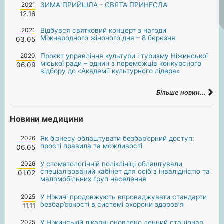
2021
ЗИМА ПРИЙШЛА - СВЯТА ПРИНЕСЛА
12.16
2021
Відбувся святковий концерт з нагоди
Міжнародного жіночого дня – 8 березня
03.05
2020
Проєкт управління культури і туризму Ніжинської
міської ради – однин з переможців конкурсного
06.09
відбору до «Академії культурного лідера»
Більше новин...
Новини медицини
2026
Як бізнесу облаштувати безбар’єрний доступ:
прості правила та можливості
06.05
2026
У стоматологічній поліклініці облаштували
спеціалізований кабінет для осіб з інвалідністю та
01.02
маломобільних груп населення
2025
У Ніжині продовжують впроваджувати стандарти
безбар’єрності в системі охорони здоров’я
11.11
2025
У Ніжинській лікарні оновлено денний стаціонар