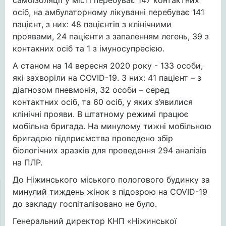
самоізоляції у місті перебуває 147 контактних
осіб, на амбулаторному лікуванні перебуває 141
пацієнт, з них: 48 пацієнтів з клінічними
проявами, 24 пацієнти з запаленням легень, 39 з
контакних осіб та 1 з імуносупресією.
А станом на 14 вересня 2020 року - 133 особи,
які захворіли на COVID-19. З них: 41 пацієнт – з
діагнозом пневмонія, 32 особи – серед
контактних осіб, та 60 осіб, у яких з’явилися
клінічні прояви. В штатному режимі працює
мобільна бригада. На минулому тижні мобільною
бригадою підприємства проведено збір
біологічних зразків для проведення 294 аналізів
на ПЛР.
До Ніжинського міського пологового будинку за
минулий тиждень жінок з підозрою на COVID-19
до закладу госпіталізовано не було.
Генеральний директор КНП «Ніжинської