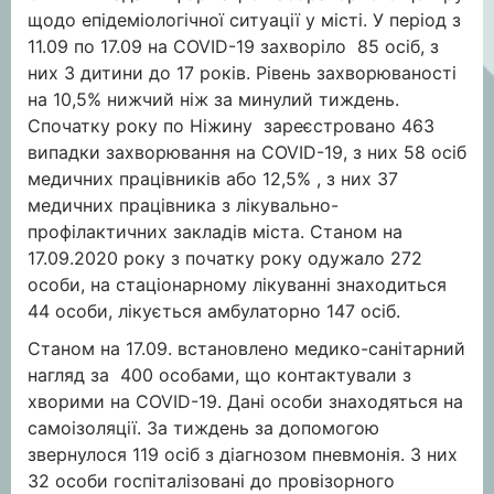
щодо епідеміологічної ситуації у місті. У період з
11.09 по 17.09 на COVID-19 захворіло 85 осіб, з
них 3 дитини до 17 років. Рівень захворюваності
на 10,5% нижчий ніж за минулий тиждень.
Спочатку року по Ніжину зареєстровано 463
випадки захворювання на COVID-19, з них 58 осіб
медичних працівників або 12,5% , з них 37
медичних працівника з лікувально-
профілактичних закладів міста. Станом на
17.09.2020 року з початку року одужало 272
особи, на стаціонарному лікуванні знаходиться
44 особи, лікується амбулаторно 147 осіб.
Станом на 17.09. встановлено медико-санітарний
нагляд за 400 особами, що контактували з
хворими на COVID-19. Дані особи знаходяться на
самоізоляції. За тиждень за допомогою
звернулося 119 осіб з діагнозом пневмонія. З них
32 особи госпіталізовані до провізорного