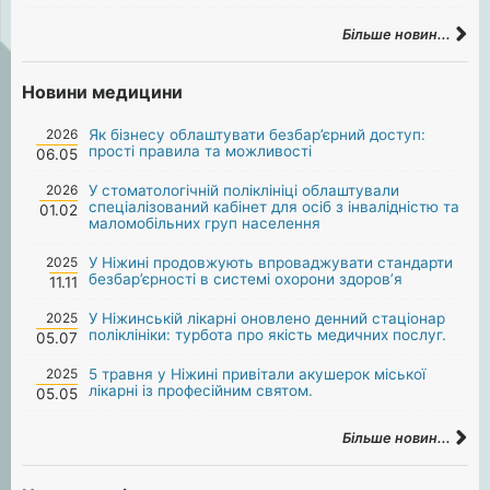
Більше новин...
Новини медицини
2026
Як бізнесу облаштувати безбар’єрний доступ:
прості правила та можливості
06.05
2026
У стоматологічній поліклініці облаштували
спеціалізований кабінет для осіб з інвалідністю та
01.02
маломобільних груп населення
2025
У Ніжині продовжують впроваджувати стандарти
безбар’єрності в системі охорони здоров’я
11.11
2025
У Ніжинській лікарні оновлено денний стаціонар
поліклініки: турбота про якість медичних послуг.
05.07
2025
5 травня у Ніжині привітали акушерок міської
лікарні із професійним святом.
05.05
Більше новин...