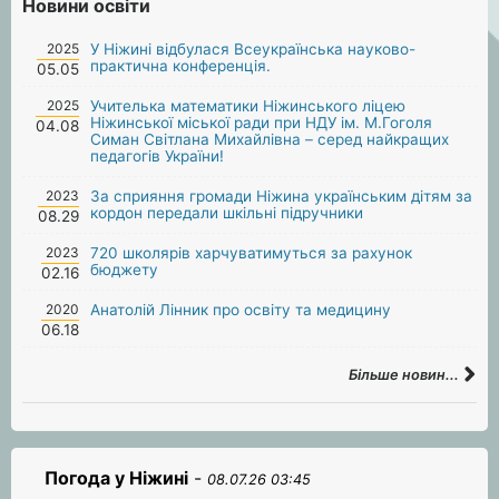
Новини освіти
2025
У Ніжині відбулася Всеукраїнська науково-
практична конференція.
05.05
2025
Учителька математики Ніжинського ліцею
Ніжинської міської ради при НДУ ім. М.Гоголя
04.08
Симан Світлана Михайлівна – серед найкращих
педагогів України!
2023
За сприяння громади Ніжина українським дітям за
кордон передали шкільні підручники
08.29
2023
720 школярів харчуватимуться за рахунок
бюджету
02.16
2020
Анатолій Лінник про освіту та медицину
06.18
Більше новин...
Погода у Ніжині
-
08.07.26 03:45