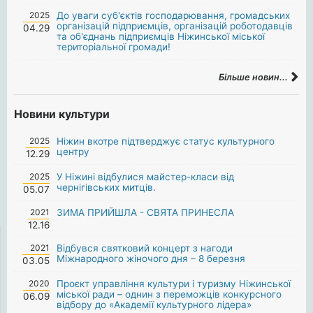
2025
До уваги суб'єктів господарювання, громадських
організацій підприємців, організацій роботодавців
04.29
та об'єднань підприємців Ніжинської міської
територіальної громади!
Більше новин...
Новини культури
2025
Ніжин вкотре підтверджує статус культурного
центру
12.29
2025
У Ніжині відбулися майстер-класи від
чернігівських митців.
05.07
2021
ЗИМА ПРИЙШЛА - СВЯТА ПРИНЕСЛА
12.16
2021
Відбувся святковий концерт з нагоди
Міжнародного жіночого дня – 8 березня
03.05
2020
Проєкт управління культури і туризму Ніжинської
міської ради – однин з переможців конкурсного
06.09
відбору до «Академії культурного лідера»