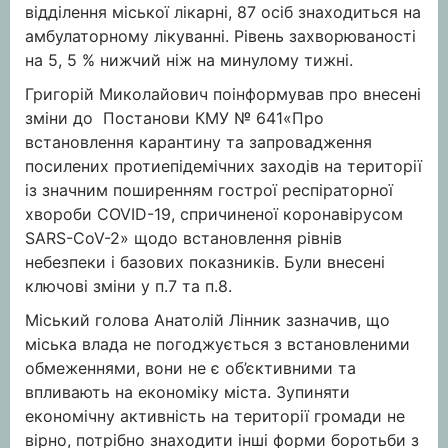
відділення міської лікарні, 87 осіб знаходиться на
амбулаторному лікуванні. Рівень захворюваності
на 5, 5 % нижчий ніж на минулому тижні.
Григорій Миколайович поінформував про внесені
зміни до Постанови КМУ № 641«Про
встановлення карантину та запровадження
посилених протиепідемічних заходів на території
із значним поширенням гострої респіраторної
хвороби COVID-19, спричиненої коронавірусом
SARS-CoV-2» щодо встановлення рівнів
небезпеки і базових показників. Були внесені
ключові зміни у п.7 та п.8.
Міський голова Анатолій Лінник зазначив, що
міська влада не погоджується з встановленими
обмеженнями, вони не є об’єктивними та
впливають на економіку міста. Зупиняти
економічну активність на території громади не
вірно, потрібно знаходити інші форми боротьби з