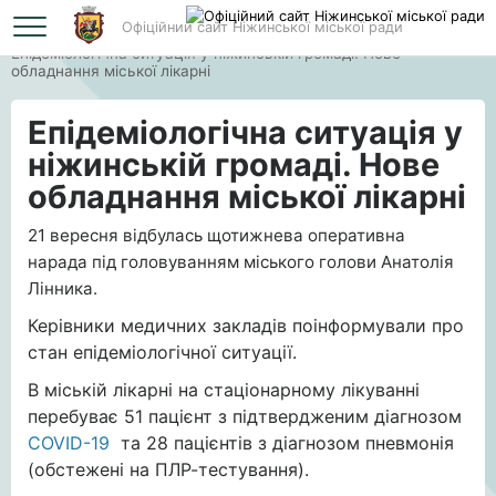
Офіційний сайт Ніжинської міської ради
Головна
Епідеміологічна ситуація у ніжинській громаді. Нове
обладнання міської лікарні
Епідеміологічна ситуація у
ніжинській громаді. Нове
обладнання міської лікарні
21 вересня відбулась щотижнева оперативна
нарада під головуванням міського голови Анатолія
Лінника.
Керівники медичних закладів поінформували про
стан епідеміологічної ситуації.
В міській лікарні на стаціонарному лікуванні
перебуває 51 пацієнт з підтвердженим діагнозом
COVID-19
та 28 пацієнтів з діагнозом пневмонія
(обстежені на ПЛР-тестування).