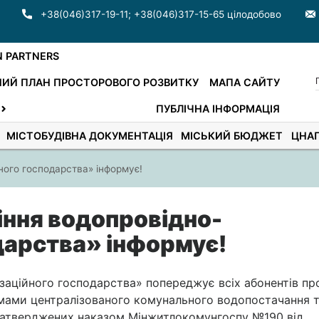
+38(046)317-19-11
;
+38(046)317-15-65 цілодобово
N PARTNERS
ИЙ ПЛАН ПРОСТОРОВОГО РОЗВИТКУ
МАПА САЙТУ
ПУБЛІЧНА ІНФОРМАЦІЯ
МІСТОБУДІВНА ДОКУМЕНТАЦІЯ
МІСЬКИЙ БЮДЖЕТ
ЦНА
ного господарства» інформує!
іння водопровідно-
дарства» інформує!
заційного господарства» попереджує всіх абонентів про
мами централізованого комунального водопостачання 
 затверджених наказом Мінжитлокомунгоспу №190 від