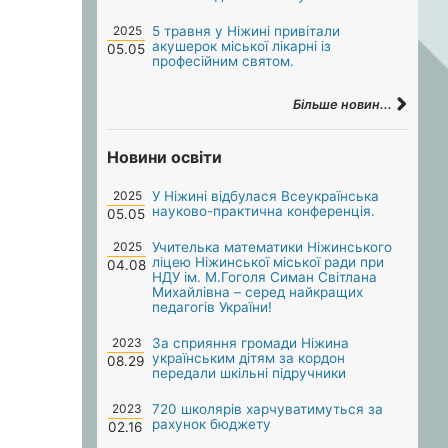
2025
5 травня у Ніжині привітали
акушерок міської лікарні із
05.05
професійним святом.
Більше новин...
Новини освіти
2025
У Ніжині відбулася Всеукраїнська
науково-практична конференція.
05.05
2025
Учителька математики Ніжинського
ліцею Ніжинської міської ради при
04.08
НДУ ім. М.Гоголя Симан Світлана
Михайлівна – серед найкращих
педагогів України!
2023
За сприяння громади Ніжина
українським дітям за кордон
08.29
передали шкільні підручники
2023
720 школярів харчуватимуться за
рахунок бюджету
02.16