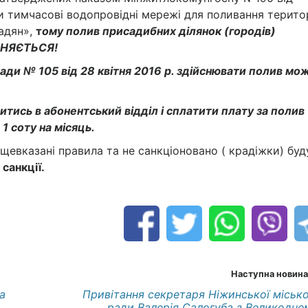
 тимчасові водопровідні мережі для поливання територ
адян»,
т
ому полив присадибних ділянок (городів)
ОНЯЄТЬСЯ!
ради № 105 від 28 квітня 2016 р. здійснювати полив мо
витись в абонентський відділ і сплатити плату за полив
 1 соту на місяць.
вищевказані правила та не санкціоновано ( крадіжки) буд
санкції.
Наступна новина
а
Привітання секретаря Ніжинської місько
ради Валерія Салогуба з Великодне