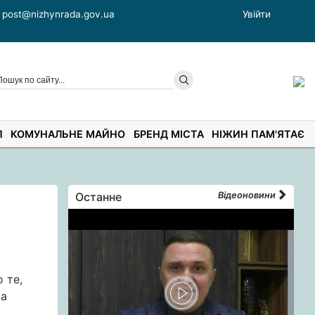
post@nizhynrada.gov.ua
Увійти
П
КОМУНАЛЬНЕ МАЙНО
БРЕНД МІСТА
НІЖИН ПАМ'ЯТАЄ
Останне
Відеоновини
 те,
та