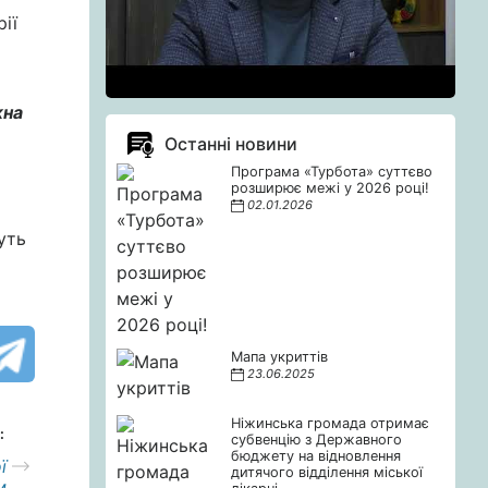
ії
жна
Останні новини
Програма «Турбота» суттєво
розширює межі у 2026 році!
02.01.2026
уть
Мапа укриттів
23.06.2025
Ніжинська громада отримає
:
субвенцію з Державного
бюджету на відновлення
ї
дитячого відділення міської
м