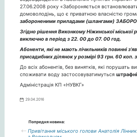
27.06.2008 року «Забороняється встановлювати
домоволодінь, що є приватною власністю гром
забороненими приладами (шлангами) ЗАБОР
Згідно рішення Виконкому Ніжинської міської 
виключно в період з 22. 00 до 07. 00 год.
Абоненти, які не мають лічильників повинні з’я
присадибних ділянок у розмірі 93 грн. 60 коп. з
До всіх абонентів, без винятків, які порушать 
споживати воду застосовуватимуться
штрафні 
Адміністрація КП «НУВКГ»
29.04.2016
Попредня новина:
Привітання міського голови Анатолія Лінник
з Великоднем