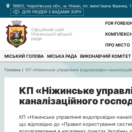
16600, Чернігівська обл., м. Ніжин, пл. імені Івана Франка, 1
ДЛЯ ЛЮДЕЙ З ВАДАМИ ЗОРУ
FOR FOREIG
Офіційний сайт
Ніжинської міської
КОМПЛЕКСН
ради
ПРО МІСТО
МІСЬКИЙ ГОЛОВА
МІСЬКА РАДА
ВИКОНАВЧИЙ КОМІТЕТ
Головна
КП «Ніжинське управління водопровідно-каналізацій
КП «Ніжинське управл
каналізаційного госпо
КП «Ніжинське управління водопровідно-каналі
що відповідно до «Правил користування систе
водовідведення в населених пунктах України»