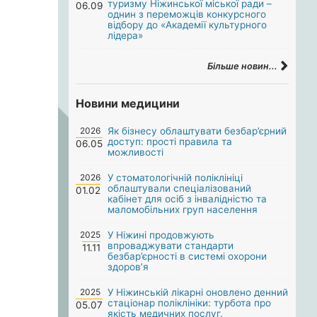
туризму Ніжинської міської ради –
06.09
однин з переможців конкурсного
відбору до «Академії культурного
лідера»
Більше новин...
Новини медицини
2026
Як бізнесу облаштувати безбар’єрний
доступ: прості правила та
06.05
можливості
2026
У стоматологічній поліклініці
облаштували спеціалізований
01.02
кабінет для осіб з інвалідністю та
маломобільних груп населення
2025
У Ніжині продовжують
впроваджувати стандарти
11.11
безбар’єрності в системі охорони
здоров’я
2025
У Ніжинській лікарні оновлено денний
стаціонар поліклініки: турбота про
05.07
якість медичних послуг.