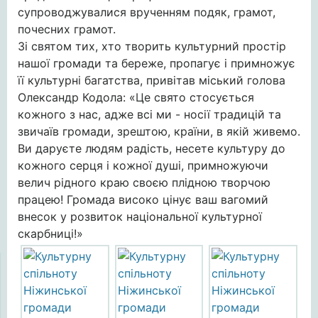
супроводжувалися врученням подяк, грамот,
почесних грамот.
Зі святом тих, хто творить культурний простір
нашої громади та береже, пропагує і примножує
її культурні багатства, привітав міський голова
Олександр Кодола: «Це свято стосується
кожного з нас, адже всі ми - носії традицій та
звичаїв громади, зрештою, країни, в якій живемо.
Ви даруєте людям радість, несете культуру до
кожного серця і кожної душі, примножуючи
велич рідного краю своєю плідною творчою
працею! Громада високо цінує ваш вагомий
внесок у розвиток національної культурної
скарбниці!»