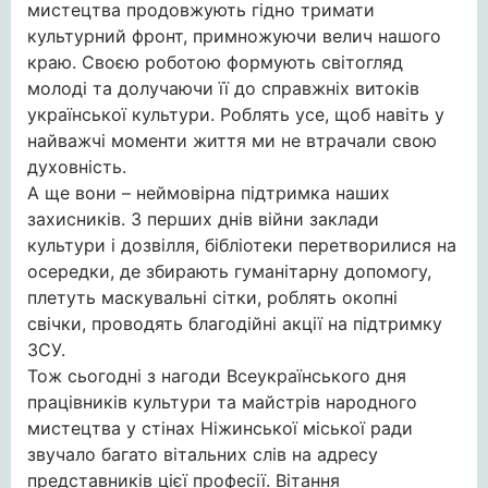
мистецтва продовжують гідно тримати
культурний фронт, примножуючи велич нашого
краю. Своєю роботою формують
світогляд
молоді та долучаючи її до справжніх витоків
української культури. Роблять усе, щоб навіть у
найважчі моменти життя ми не втрачали свою
духовність.
А ще вони – неймовірна підтримка наших
захисників. З перших днів війни заклади
культури і дозвілля, бібліотеки перетворилися на
осередки, де збирають гуманітарну допомогу,
плетуть маскувальні сітки, роблять окопні
свічки, проводять благодійні акції на підтримку
ЗСУ.
Тож сьогодні з нагоди Всеукраїнського дня
працівників культури та майстрів народного
мистецтва у стінах Ніжинської міської ради
звучало багато вітальних слів на адресу
представників цієї професії. Вітання