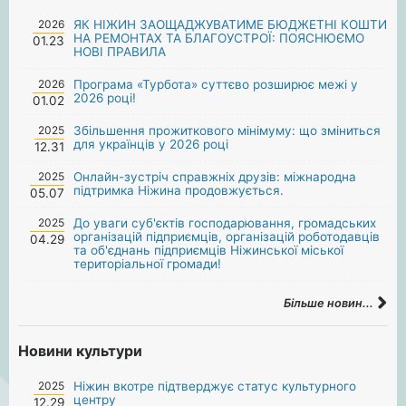
2026
ЯК НІЖИН ЗАОЩАДЖУВАТИМЕ БЮДЖЕТНІ КОШТИ
НА РЕМОНТАХ ТА БЛАГОУСТРОЇ: ПОЯСНЮЄМО
01.23
НОВІ ПРАВИЛА
2026
Програма «Турбота» суттєво розширює межі у
2026 році!
01.02
2025
Збільшення прожиткового мінімуму: що зміниться
для українців у 2026 році
12.31
2025
Онлайн-зустріч справжніх друзів: міжнародна
підтримка Ніжина продовжується.
05.07
2025
До уваги суб'єктів господарювання, громадських
організацій підприємців, організацій роботодавців
04.29
та об'єднань підприємців Ніжинської міської
територіальної громади!
Більше новин...
Новини культури
2025
Ніжин вкотре підтверджує статус культурного
центру
12.29