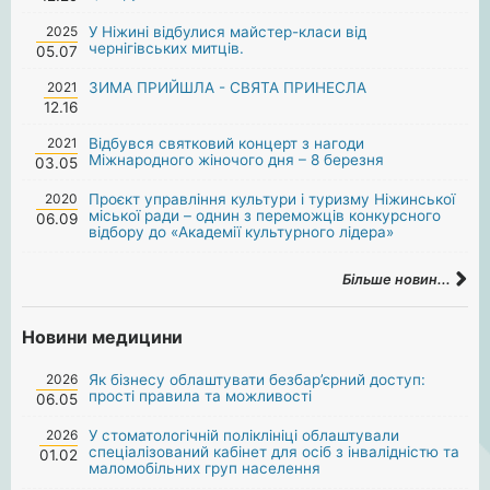
2025
У Ніжині відбулися майстер-класи від
чернігівських митців.
05.07
2021
ЗИМА ПРИЙШЛА - СВЯТА ПРИНЕСЛА
12.16
2021
Відбувся святковий концерт з нагоди
Міжнародного жіночого дня – 8 березня
03.05
2020
Проєкт управління культури і туризму Ніжинської
міської ради – однин з переможців конкурсного
06.09
відбору до «Академії культурного лідера»
Більше новин...
Новини медицини
2026
Як бізнесу облаштувати безбар’єрний доступ:
прості правила та можливості
06.05
2026
У стоматологічній поліклініці облаштували
спеціалізований кабінет для осіб з інвалідністю та
01.02
маломобільних груп населення