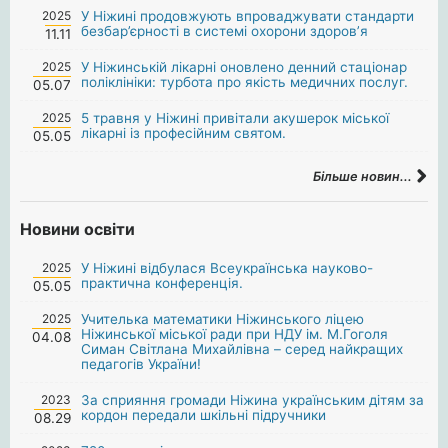
2025
У Ніжині продовжують впроваджувати стандарти
безбар’єрності в системі охорони здоров’я
11.11
2025
У Ніжинській лікарні оновлено денний стаціонар
поліклініки: турбота про якість медичних послуг.
05.07
2025
5 травня у Ніжині привітали акушерок міської
лікарні із професійним святом.
05.05
Більше новин...
Новини освіти
2025
У Ніжині відбулася Всеукраїнська науково-
практична конференція.
05.05
2025
Учителька математики Ніжинського ліцею
Ніжинської міської ради при НДУ ім. М.Гоголя
04.08
Симан Світлана Михайлівна – серед найкращих
педагогів України!
2023
За сприяння громади Ніжина українським дітям за
кордон передали шкільні підручники
08.29