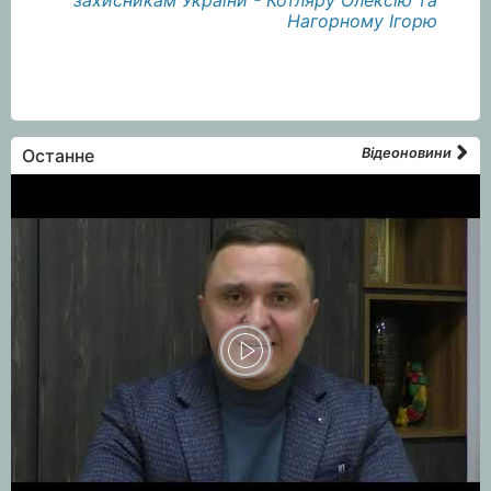
захисникам України - Котляру Олексію та
Нагорному Ігорю
Останне
Відеоновини