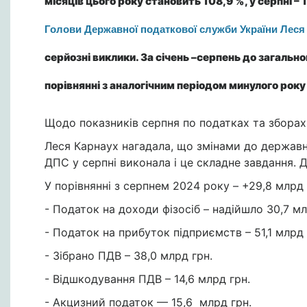
місяців цього року становить 108,9 %, у серпні –
Голови Державної податкової служби України Леся
серйозні виклики. За січень –серпень до загаль
порівнянні з аналогічним періодом минулого року
Щодо показників серпня по податках та зборах
Леся Карнаух нагадала, що змінами до державн
ДПС у серпні виконала і це складне завдання. 
У порівнянні з серпнем 2024 року – +29,8 млрд 
- Податок на доходи фізосіб – надійшло 30,7 м
- Податок на прибуток підприємств – 51,1 млрд
- Зібрано ПДВ – 38,0 млрд грн.
- Відшкодування ПДВ – 14,6 млрд грн.
- Акцизний податок — 15,6 млрд грн.