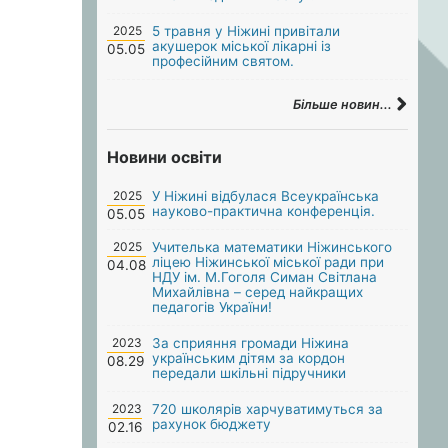
2025
5 травня у Ніжині привітали
акушерок міської лікарні із
05.05
професійним святом.
Більше новин...
Новини освіти
2025
У Ніжині відбулася Всеукраїнська
науково-практична конференція.
05.05
2025
Учителька математики Ніжинського
ліцею Ніжинської міської ради при
04.08
НДУ ім. М.Гоголя Симан Світлана
Михайлівна – серед найкращих
педагогів України!
2023
За сприяння громади Ніжина
українським дітям за кордон
08.29
передали шкільні підручники
2023
720 школярів харчуватимуться за
рахунок бюджету
02.16