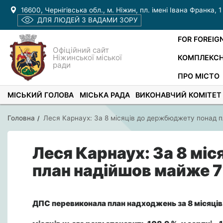
16600, Чернігівська обл., м. Ніжин, пл. імені Івана Франка, 1
ДЛЯ ЛЮДЕЙ З ВАДАМИ ЗОРУ
FOR FOREIG
Офіційний сайт
Ніжинської міської
КОМПЛЕКСН
ради
ПРО МІСТО
МІСЬКИЙ ГОЛОВА
МІСЬКА РАДА
ВИКОНАВЧИЙ КОМІТЕТ
Головна
Леся Карнаух: За 8 місяців до держбюджету понад п
Леся Карнаух: За 8 мі
план надійшов майже 7
ДПС перевиконала план надходжень за 8 місяців