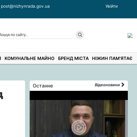
post@nizhynrada.gov.ua
Увійти
П
КОМУНАЛЬНЕ МАЙНО
БРЕНД МІСТА
НІЖИН ПАМ'ЯТАЄ
Останне
Відеоновини
д