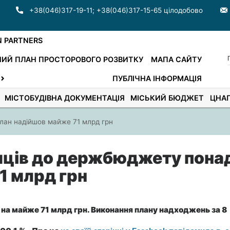
+38(046)317-19-11
;
+38(046)317-15-65 цілодобово
N PARTNERS
ИЙ ПЛАН ПРОСТОРОВОГО РОЗВИТКУ
МАПА САЙТУ
ПУБЛІЧНА ІНФОРМАЦІЯ
МІСТОБУДІВНА ДОКУМЕНТАЦІЯ
МІСЬКИЙ БЮДЖЕТ
ЦНА
лан надійшов майже 71 млрд грн
сяців до держбюджету пона
1 млрд грн
 на майже 71 млрд грн. Виконання плану надходжень за 8