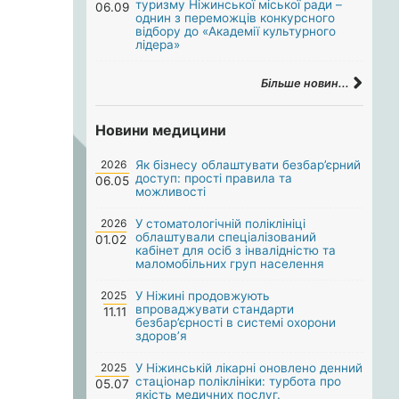
туризму Ніжинської міської ради –
06.09
однин з переможців конкурсного
відбору до «Академії культурного
лідера»
Більше новин...
Новини медицини
2026
Як бізнесу облаштувати безбар’єрний
доступ: прості правила та
06.05
можливості
2026
У стоматологічній поліклініці
облаштували спеціалізований
01.02
кабінет для осіб з інвалідністю та
маломобільних груп населення
2025
У Ніжині продовжують
впроваджувати стандарти
11.11
безбар’єрності в системі охорони
здоров’я
2025
У Ніжинській лікарні оновлено денний
стаціонар поліклініки: турбота про
05.07
якість медичних послуг.