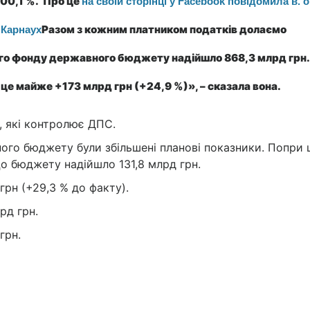
 100,1 %. Про це
на своїй сторінці у Facebook повідомила в. о
Разом з кожним платником податків долаємо
 Карнаух
ного фонду державного бюджету надійшло 868,3 млрд грн.
 це майже +173 млрд грн (+24,9 %)», – сказала вона.
, які контролює ДПС.
ого бюджету були збільшені планові показники. Попри 
До бюджету надійшло 131,8 млрд грн.
грн (+29,3 % до факту).
лрд грн.
 грн.