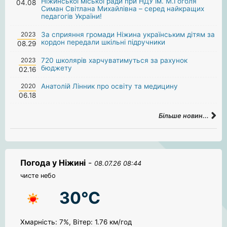
Ніжинської міської ради при НДУ ім. М.Гоголя
04.08
Симан Світлана Михайлівна – серед найкращих
педагогів України!
2023
За сприяння громади Ніжина українським дітям за
кордон передали шкільні підручники
08.29
2023
720 школярів харчуватимуться за рахунок
бюджету
02.16
2020
Анатолій Лінник про освіту та медицину
06.18
Більше новин...
Погода у Ніжині
-
08.07.26 08:44
чисте небо
30°C
Хмарність: 7%, Вітер: 1.76 км/год