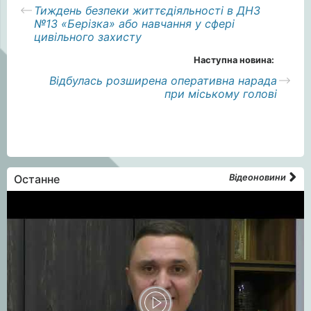
Тиждень безпеки життєдіяльності в ДНЗ
№13 «Берізка» або навчання у сфері
цивільного захисту
Наступна новина:
Відбулась розширена оперативна нарада
при міському голові
Останне
Відеоновини