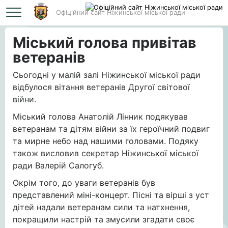
Офіційний сайт Ніжинської міської ради
Головна
Міський голова привітав ветеранів
Міський голова привітав
ветеранів
Сьогодні у малій залі Ніжинської міської ради
відбулося вітання ветеранів Другої світової
війни.
Міський голова Анатолій Лінник подякував
ветеранам та дітям війни за їх героїчний подвиг
та мирне небо над нашими головами. Подяку
також висловив секретар Ніжинської міської
ради Валерій Салогуб.
Окрім того, до уваги ветеранів був
представлений міні-концерт. Пісні та вірші з уст
дітей надали ветеранам сили та натхнення,
покращили настрій та змусили згадати своє