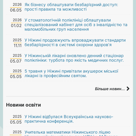
2026
Як бізнесу облаштувати безбар’єрний доступ:
прості правила та можливості
06.05
2026
У стоматологічній поліклініці облаштували
спеціалізований кабінет для осіб з інвалідністю та
01.02
маломобільних груп населення
2025
У Ніжині продовжують впроваджувати стандарти
безбар’єрності в системі охорони здоров’я
11.11
2025
У Ніжинській лікарні оновлено денний стаціонар
поліклініки: турбота про якість медичних послуг.
05.07
2025
5 травня у Ніжині привітали акушерок міської
лікарні із професійним святом.
05.05
Більше новин...
Новини освіти
2025
У Ніжині відбулася Всеукраїнська науково-
практична конференція.
05.05
2025
Учителька математики Ніжинського ліцею