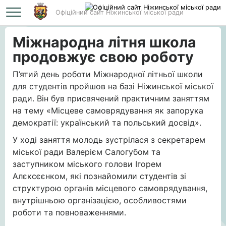
Офіційний сайт Ніжинської міської ради
Головна
Міжнародна літня школа продовжує свою роботу
Міжнародна літня школа
продовжує свою роботу
П’ятий день роботи Міжнародної літньої школи
для студентів пройшов на базі Ніжинської міської
ради. Він був присвячений практичним заняттям
на тему «Місцеве самоврядування як запорука
демократії: український та польський досвід».
У ході заняття молодь зустрілася з секретарем
міської ради Валерієм Салогубом та
заступником міського голови Ігорем
Алєксєєнком, які познайомили студентів зі
структурою органів місцевого самоврядування,
внутрішньою організацією, особливостями
роботи та повноваженнями.