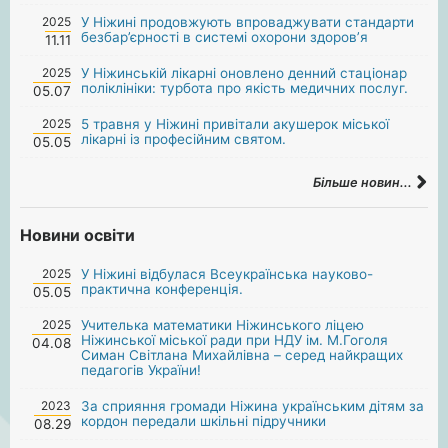
2025
У Ніжині продовжують впроваджувати стандарти
безбар’єрності в системі охорони здоров’я
11.11
2025
У Ніжинській лікарні оновлено денний стаціонар
поліклініки: турбота про якість медичних послуг.
05.07
2025
5 травня у Ніжині привітали акушерок міської
лікарні із професійним святом.
05.05
Більше новин...
Новини освіти
2025
У Ніжині відбулася Всеукраїнська науково-
практична конференція.
05.05
2025
Учителька математики Ніжинського ліцею
Ніжинської міської ради при НДУ ім. М.Гоголя
04.08
Симан Світлана Михайлівна – серед найкращих
педагогів України!
2023
За сприяння громади Ніжина українським дітям за
кордон передали шкільні підручники
08.29