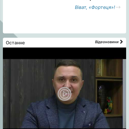
Віват, «Фортеця»!
Останне
Відеоновини