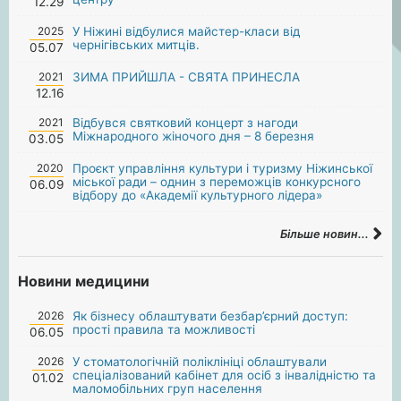
12.29
2025
У Ніжині відбулися майстер-класи від
чернігівських митців.
05.07
2021
ЗИМА ПРИЙШЛА - СВЯТА ПРИНЕСЛА
12.16
2021
Відбувся святковий концерт з нагоди
Міжнародного жіночого дня – 8 березня
03.05
2020
Проєкт управління культури і туризму Ніжинської
міської ради – однин з переможців конкурсного
06.09
відбору до «Академії культурного лідера»
Більше новин...
Новини медицини
2026
Як бізнесу облаштувати безбар’єрний доступ:
прості правила та можливості
06.05
2026
У стоматологічній поліклініці облаштували
спеціалізований кабінет для осіб з інвалідністю та
01.02
маломобільних груп населення