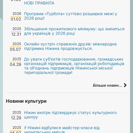
НОВІ ПРАВИЛА
2026
Програма «Турбота» суттєво розширює межі у
2026 році!
01.02
2025
Збільшення прожиткового мінімуму: що зміниться
для українців у 2026 році
12.31
2025
Онлайн-зустріч справжніх друзів: міжнародна
підтримка Ніжина продовжується.
05.07
2025
До уваги суб'єктів господарювання, громадських
організацій підприємців, організацій роботодавців
04.29
та об'єднань підприємців Ніжинської міської
територіальної громади!
Більше новин...
Новини культури
2025
Ніжин вкотре підтверджує статус культурного
центру
12.29
2025
У Ніжині відбулися майстер-класи від
чернігівських митців.
05.07