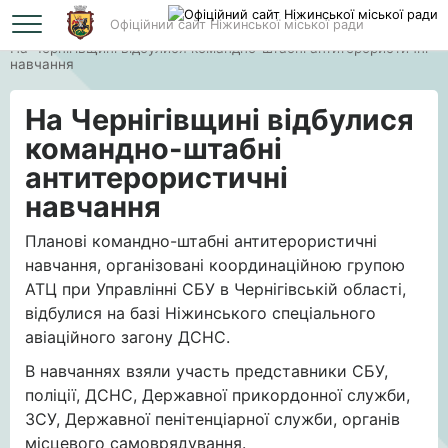
Офіційний сайт Ніжинської міської ради
Головна
На Чернігівщині відбулися командно-штабні антитерористичні
навчання
На Чернігівщині відбулися
командно-штабні
антитерористичні
навчання
Планові командно-штабні антитерористичні
навчання, організовані координаційною групою
АТЦ при Управлінні СБУ в Чернігівській області,
відбулися на базі Ніжинського спеціального
авіаційного загону ДСНС.
В навчаннях взяли участь представники СБУ,
поліції, ДСНС, Державної прикордонної служби,
ЗСУ, Державної пенітенціарної служби, органів
місцевого самоврядування.