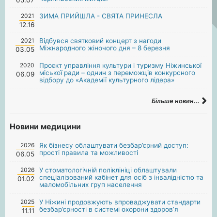
2021
ЗИМА ПРИЙШЛА - СВЯТА ПРИНЕСЛА
12.16
2021
Відбувся святковий концерт з нагоди
Міжнародного жіночого дня – 8 березня
03.05
2020
Проєкт управління культури і туризму Ніжинської
міської ради – однин з переможців конкурсного
06.09
відбору до «Академії культурного лідера»
Більше новин...
Новини медицини
2026
Як бізнесу облаштувати безбар’єрний доступ:
прості правила та можливості
06.05
2026
У стоматологічній поліклініці облаштували
спеціалізований кабінет для осіб з інвалідністю та
01.02
маломобільних груп населення
2025
У Ніжині продовжують впроваджувати стандарти
безбар’єрності в системі охорони здоров’я
11.11