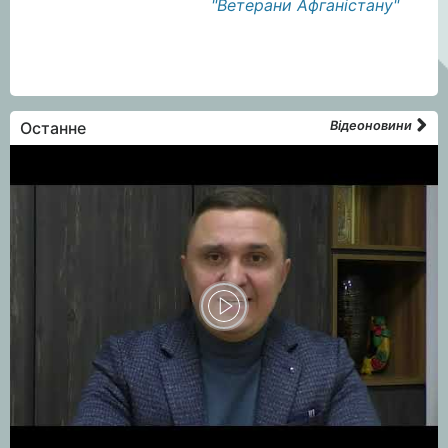
"Ветерани Афганістану"
Останне
Відеоновини