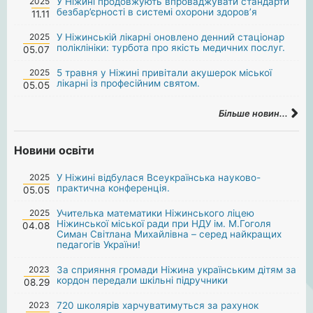
2025
У Ніжині продовжують впроваджувати стандарти
безбар’єрності в системі охорони здоров’я
11.11
2025
У Ніжинській лікарні оновлено денний стаціонар
поліклініки: турбота про якість медичних послуг.
05.07
2025
5 травня у Ніжині привітали акушерок міської
лікарні із професійним святом.
05.05
Більше новин...
Новини освіти
2025
У Ніжині відбулася Всеукраїнська науково-
практична конференція.
05.05
2025
Учителька математики Ніжинського ліцею
Ніжинської міської ради при НДУ ім. М.Гоголя
04.08
Симан Світлана Михайлівна – серед найкращих
педагогів України!
2023
За сприяння громади Ніжина українським дітям за
кордон передали шкільні підручники
08.29
2023
720 школярів харчуватимуться за рахунок