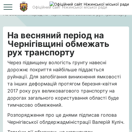
Офіційний сайт Ніжинської міської ради
Головна
На весняний період на Чернігівщині обмежать рух транспорту
На весняний період на
Чернігівщині обмежать
рух транспорту
Через підвищену вологість грунту навесні
дорожнє покриття найбільше піддається
руйнації. Для запобігання виникнення ямковості
та інших деформацій протягом березня-квітня
2017 року рух великовагового транспорту на
дорогах загального користування області буде
тимчасово обмежений.
Розпорядження про це днями підписав голова
Чернігівської облдержадміністрації Валерій Куліч.