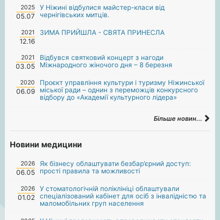
2025
У Ніжині відбулися майстер-класи від
чернігівських митців.
05.07
2021
ЗИМА ПРИЙШЛА - СВЯТА ПРИНЕСЛА
12.16
2021
Відбувся святковий концерт з нагоди
Міжнародного жіночого дня – 8 березня
03.05
2020
Проєкт управління культури і туризму Ніжинської
міської ради – однин з переможців конкурсного
06.09
відбору до «Академії культурного лідера»
Більше новин...
Новини медицини
2026
Як бізнесу облаштувати безбар’єрний доступ:
прості правила та можливості
06.05
2026
У стоматологічній поліклініці облаштували
спеціалізований кабінет для осіб з інвалідністю та
01.02
маломобільних груп населення