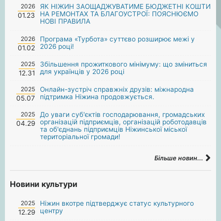
2026
ЯК НІЖИН ЗАОЩАДЖУВАТИМЕ БЮДЖЕТНІ КОШТИ
НА РЕМОНТАХ ТА БЛАГОУСТРОЇ: ПОЯСНЮЄМО
01.23
НОВІ ПРАВИЛА
2026
Програма «Турбота» суттєво розширює межі у
2026 році!
01.02
2025
Збільшення прожиткового мінімуму: що зміниться
для українців у 2026 році
12.31
2025
Онлайн-зустріч справжніх друзів: міжнародна
підтримка Ніжина продовжується.
05.07
2025
До уваги суб'єктів господарювання, громадських
організацій підприємців, організацій роботодавців
04.29
та об'єднань підприємців Ніжинської міської
територіальної громади!
Більше новин...
Новини культури
2025
Ніжин вкотре підтверджує статус культурного
центру
12.29