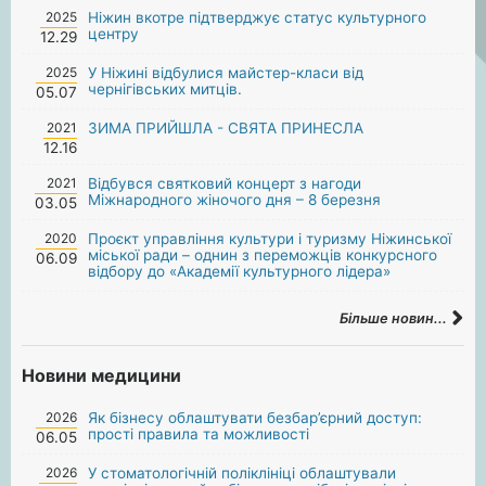
2025
Ніжин вкотре підтверджує статус культурного
центру
12.29
2025
У Ніжині відбулися майстер-класи від
чернігівських митців.
05.07
2021
ЗИМА ПРИЙШЛА - СВЯТА ПРИНЕСЛА
12.16
2021
Відбувся святковий концерт з нагоди
Міжнародного жіночого дня – 8 березня
03.05
2020
Проєкт управління культури і туризму Ніжинської
міської ради – однин з переможців конкурсного
06.09
відбору до «Академії культурного лідера»
Більше новин...
Новини медицини
2026
Як бізнесу облаштувати безбар’єрний доступ:
прості правила та можливості
06.05
2026
У стоматологічній поліклініці облаштували