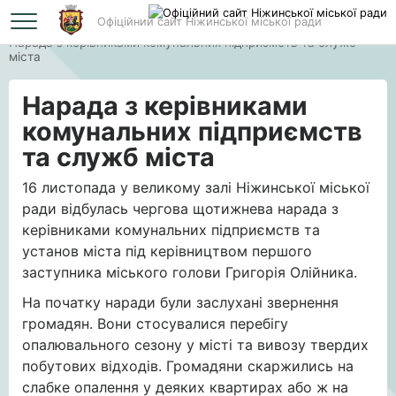
Офіційний сайт Ніжинської міської ради
Головна
Нарада з керівниками комунальних підприємств та служб
міста
Нарада з керівниками
комунальних підприємств
та служб міста
16 листопада у великому залі Ніжинської міської
ради відбулась чергова щотижнева нарада з
керівниками комунальних підприємств та
установ міста під керівництвом першого
заступника міського голови Григорія Олійника.
На початку наради були заслухані звернення
громадян. Вони стосувалися перебігу
опалювального сезону у місті та вивозу твердих
побутових відходів. Громадяни скаржились на
слабке опалення у деяких квартирах або ж на