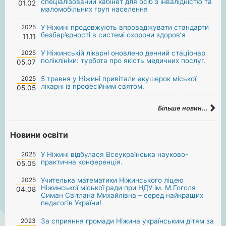
спеціалізований кабінет для осіб з інвалідністю та
01.02
маломобільних груп населення
2025
У Ніжині продовжують впроваджувати стандарти
безбар’єрності в системі охорони здоров’я
11.11
2025
У Ніжинській лікарні оновлено денний стаціонар
поліклініки: турбота про якість медичних послуг.
05.07
2025
5 травня у Ніжині привітали акушерок міської
лікарні із професійним святом.
05.05
Більше новин...
Новини освіти
2025
У Ніжині відбулася Всеукраїнська науково-
практична конференція.
05.05
2025
Учителька математики Ніжинського ліцею
Ніжинської міської ради при НДУ ім. М.Гоголя
04.08
Симан Світлана Михайлівна – серед найкращих
педагогів України!
2023
За сприяння громади Ніжина українським дітям за