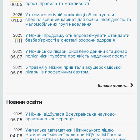
прості правила та можливості
06.05
2026
У стоматологічній поліклініці облаштували
спеціалізований кабінет для осіб з інвалідністю та
01.02
маломобільних груп населення
2025
У Ніжині продовжують впроваджувати стандарти
безбар’єрності в системі охорони здоров’я
11.11
2025
У Ніжинській лікарні оновлено денний стаціонар
поліклініки: турбота про якість медичних послуг.
05.07
2025
5 травня у Ніжині привітали акушерок міської
лікарні із професійним святом.
05.05
Більше новин...
Новини освіти
2025
У Ніжині відбулася Всеукраїнська науково-
практична конференція.
05.05
2025
Учителька математики Ніжинського ліцею
Ніжинської міської ради при НДУ ім. М.Гоголя
04.08
Симан Світлана Михайлівна – серед найкращих