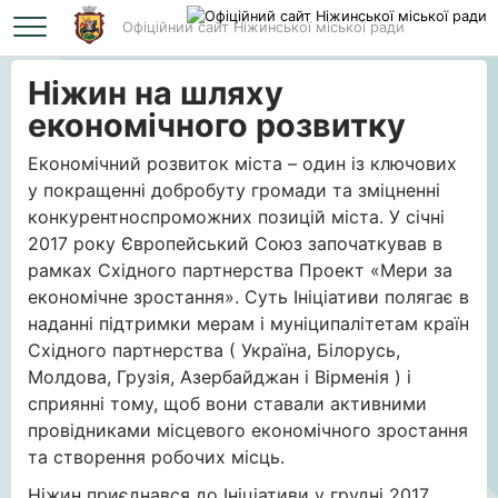
Офіційний сайт Ніжинської міської ради
Головна
Ніжин на шляху економічного розвитку
Ніжин на шляху
економічного розвитку
Економічний розвиток міста – один із ключових
у покращенні добробуту громади та зміцненні
конкурентноспроможних позицій міста. У січні
2017 року Європейський Союз започаткував в
рамках Східного партнерства Проект «Мери за
економічне зростання». Суть Ініціативи полягає в
наданні підтримки мерам і муніципалітетам країн
Східного партнерства ( Україна, Білорусь,
Молдова, Грузія, Азербайджан і Вірменія ) і
сприянні тому, щоб вони ставали активними
провідниками місцевого економічного зростання
та створення робочих місць.
Ніжин приєднався до Ініціативи у грудні 2017