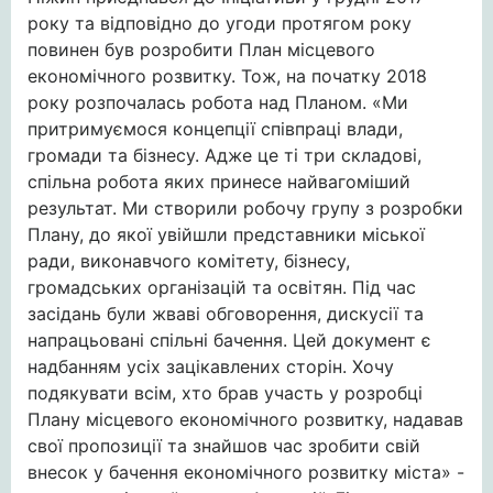
року та відповідно до угоди протягом року
повинен був розробити План місцевого
економічного розвитку. Тож, на початку 2018
року розпочалась робота над Планом. «Ми
притримуємося концепції співпраці влади,
громади та бізнесу. Адже це ті три складові,
спільна робота яких принесе найвагоміший
результат. Ми створили робочу групу з розробки
Плану, до якої увійшли представники міської
ради, виконавчого комітету, бізнесу,
громадських організацій та освітян. Під час
засідань були жваві обговорення, дискусії та
напрацьовані спільні бачення. Цей документ є
надбанням усіх зацікавлених сторін. Хочу
подякувати всім, хто брав участь у розробці
Плану місцевого економічного розвитку, надавав
свої пропозиції та знайшов час зробити свій
внесок у бачення економічного розвитку міста» -