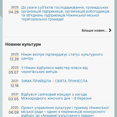
2025
До уваги суб'єктів господарювання, громадських
організацій підприємців, організацій роботодавців
04.29
та об'єднань підприємців Ніжинської міської
територіальної громади!
Більше новин...
Новини культури
2025
Ніжин вкотре підтверджує статус культурного
центру
12.29
2025
У Ніжині відбулися майстер-класи від
чернігівських митців.
05.07
2021
ЗИМА ПРИЙШЛА - СВЯТА ПРИНЕСЛА
12.16
2021
Відбувся святковий концерт з нагоди
Міжнародного жіночого дня – 8 березня
03.05
2020
Проєкт управління культури і туризму Ніжинської
міської ради – однин з переможців конкурсного
06.09
відбору до «Академії культурного лідера»