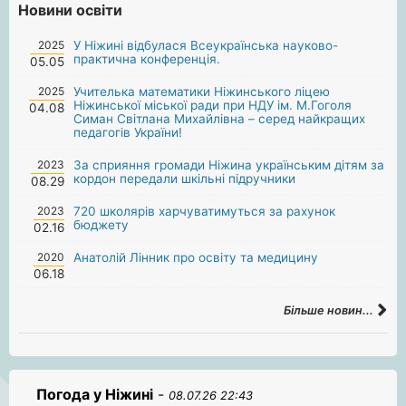
Новини освіти
2025
У Ніжині відбулася Всеукраїнська науково-
практична конференція.
05.05
2025
Учителька математики Ніжинського ліцею
Ніжинської міської ради при НДУ ім. М.Гоголя
04.08
Симан Світлана Михайлівна – серед найкращих
педагогів України!
2023
За сприяння громади Ніжина українським дітям за
кордон передали шкільні підручники
08.29
2023
720 школярів харчуватимуться за рахунок
бюджету
02.16
2020
Анатолій Лінник про освіту та медицину
06.18
Більше новин...
Погода у Ніжині
-
08.07.26 22:43