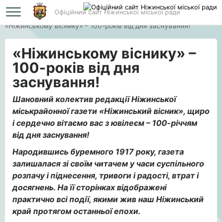
Офіційний сайт Ніжинської міської ради
Головна
«Ніжинському віснику» – 100-років від дня заснування!
«Ніжинському віснику» –
100-років від дня
заснування!
Шановний колектив редакції
Ніжинської
міськрайонної газети «Ніжинський вісник»,
щиро
і сердечно вітаємо вас з ювілеєм – 100-річчям
від дня заснування!
Народившись буремного 191
7 року, газета
залишалася зі своїм читачем у часи суспільного
розпачу і піднесення, тривоги і радості, втрат і
досягнень. На її сторінках відображені
практично всі події, якими жив наш Ніжинський
край протягом останньої епохи.