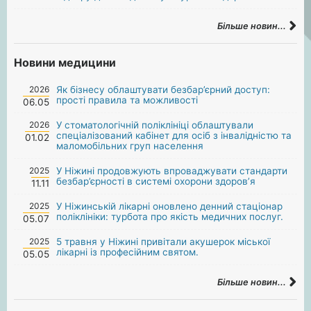
Більше новин...
Новини медицини
2026
Як бізнесу облаштувати безбар’єрний доступ:
прості правила та можливості
06.05
2026
У стоматологічній поліклініці облаштували
спеціалізований кабінет для осіб з інвалідністю та
01.02
маломобільних груп населення
2025
У Ніжині продовжують впроваджувати стандарти
безбар’єрності в системі охорони здоров’я
11.11
2025
У Ніжинській лікарні оновлено денний стаціонар
поліклініки: турбота про якість медичних послуг.
05.07
2025
5 травня у Ніжині привітали акушерок міської
лікарні із професійним святом.
05.05
Більше новин...