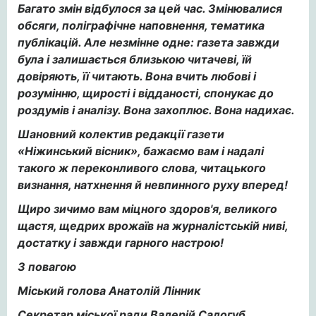
Багато змін відбулося за цей час. Змінювалися
обсяги, поліграфічне наповнення, тематика
публікацій. Але незмінне одне: газета завжди
була і залишається близькою читачеві, їй
довіряють, її читають. Вона вчить любові і
розумінню, щирості і відданості, спонукає до
роздумів і аналізу. Вона захоплює. Вона надихає.
Шановний колектив редакції газети
«Ніжинський вісник», бажаємо вам і надалі
такого ж переконливого слова, читацького
визнання, натхнення й невпинного руху вперед!
Щиро зичимо вам міцного здоров'я, великого
щастя, щедрих врожаїв на журналістській ниві,
достатку і завжди гарного настрою!
З повагою
Міський голова Анатолій Лінник
Секретар міської ради Валерій Салогуб