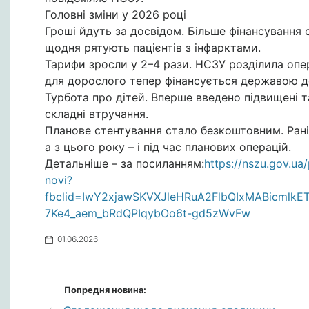
Головні зміни у 2026 році
Гроші йдуть за досвідом. Більше фінансування 
щодня рятують пацієнтів з інфарктами.
Тарифи зросли у 2–4 рази. НСЗУ розділила опер
для дорослого тепер фінансується державою до 2
Турбота про дітей. Вперше введено підвищені та
складні втручання.
Планове стентування стало безкоштовним. Рані
а з цього року – і під час планових операцій.
Детальніше – за посиланням:
https://nszu.gov.ua
novi?
fbclid=IwY2xjawSKVXJleHRuA2FlbQIxMABicm
7Ke4_aem_bRdQPIqybOo6t-gd5zWvFw
01.06.2026
Попредня новина: