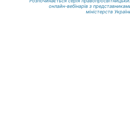
Розпочинається серія правопросвітницьки
онлайн-вебінарів з представникам
міністерств Україн