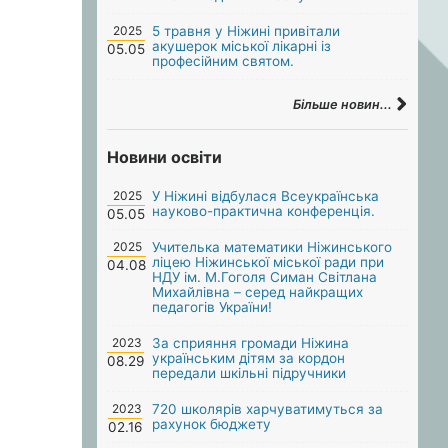
2025
5 травня у Ніжині привітали
акушерок міської лікарні із
05.05
професійним святом.
Більше новин...
Новини освіти
2025
У Ніжині відбулася Всеукраїнська
науково-практична конференція.
05.05
2025
Учителька математики Ніжинського
ліцею Ніжинської міської ради при
04.08
НДУ ім. М.Гоголя Симан Світлана
Михайлівна – серед найкращих
педагогів України!
2023
За сприяння громади Ніжина
українським дітям за кордон
08.29
передали шкільні підручники
2023
720 школярів харчуватимуться за
рахунок бюджету
02.16