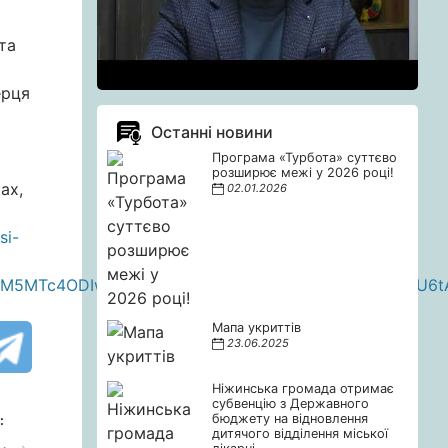
та
ерця
Останні новини
Програма «Турбота» суттєво
розширює межі у 2026 році!
ах,
02.01.2026
si-
DM5MTc4ODIwMDg5MgABHtCSIl3kYw_iq4k_ucSyUWYlU6t
Мапа укриттів
23.06.2025
Ніжинська громада отримає
субвенцію з Державного
бюджету на відновлення
:
дитячого відділення міської