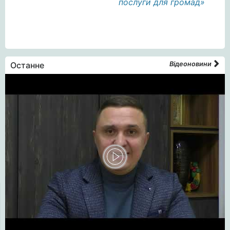
послуги для громад»
Останне
Відеоновини