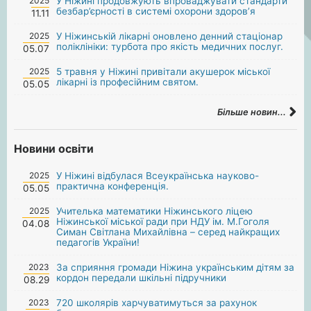
2025
У Ніжині продовжують впроваджувати стандарти
безбар’єрності в системі охорони здоров’я
11.11
2025
У Ніжинській лікарні оновлено денний стаціонар
поліклініки: турбота про якість медичних послуг.
05.07
2025
5 травня у Ніжині привітали акушерок міської
лікарні із професійним святом.
05.05
Більше новин...
Новини освіти
2025
У Ніжині відбулася Всеукраїнська науково-
практична конференція.
05.05
2025
Учителька математики Ніжинського ліцею
Ніжинської міської ради при НДУ ім. М.Гоголя
04.08
Симан Світлана Михайлівна – серед найкращих
педагогів України!
2023
За сприяння громади Ніжина українським дітям за
кордон передали шкільні підручники
08.29
2023
720 школярів харчуватимуться за рахунок