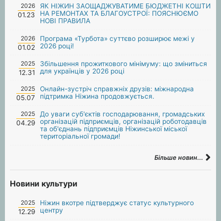
2026
ЯК НІЖИН ЗАОЩАДЖУВАТИМЕ БЮДЖЕТНІ КОШТИ
НА РЕМОНТАХ ТА БЛАГОУСТРОЇ: ПОЯСНЮЄМО
01.23
НОВІ ПРАВИЛА
2026
Програма «Турбота» суттєво розширює межі у
2026 році!
01.02
2025
Збільшення прожиткового мінімуму: що зміниться
для українців у 2026 році
12.31
2025
Онлайн-зустріч справжніх друзів: міжнародна
підтримка Ніжина продовжується.
05.07
2025
До уваги суб'єктів господарювання, громадських
організацій підприємців, організацій роботодавців
04.29
та об'єднань підприємців Ніжинської міської
територіальної громади!
Більше новин...
Новини культури
2025
Ніжин вкотре підтверджує статус культурного
центру
12.29