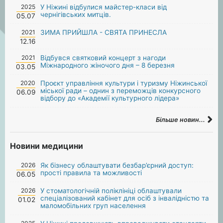
2025
У Ніжині відбулися майстер-класи від
чернігівських митців.
05.07
2021
ЗИМА ПРИЙШЛА - СВЯТА ПРИНЕСЛА
12.16
2021
Відбувся святковий концерт з нагоди
Міжнародного жіночого дня – 8 березня
03.05
2020
Проєкт управління культури і туризму Ніжинської
міської ради – однин з переможців конкурсного
06.09
відбору до «Академії культурного лідера»
Більше новин...
Новини медицини
2026
Як бізнесу облаштувати безбар’єрний доступ:
прості правила та можливості
06.05
2026
У стоматологічній поліклініці облаштували
спеціалізований кабінет для осіб з інвалідністю та
01.02
маломобільних груп населення