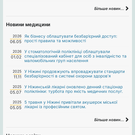
Більше новин...
Новини медицини
2026
Як бізнесу облаштувати безбар’єрний доступ:
прості правила та можливості
06.05
2026
У стоматологічній поліклініці облаштували
спеціалізований кабінет для осіб з інвалідністю та
01.02
маломобільних груп населення
2025
У Ніжині продовжують впроваджувати стандарти
безбар’єрності в системі охорони здоров’я
11.11
2025
У Ніжинській лікарні оновлено денний стаціонар
поліклініки: турбота про якість медичних послуг.
05.07
2025
5 травня у Ніжині привітали акушерок міської
лікарні із професійним святом.
05.05
Більше новин...