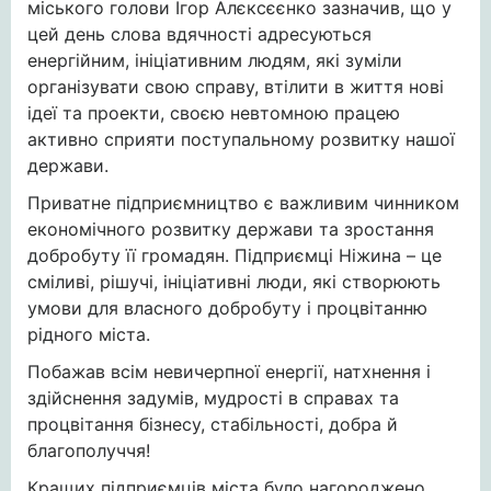
міського голови Ігор Алєксєєнко зазначив, що у
цей день слова вдячності адресуються
енергійним, ініціативним людям, які зуміли
організувати свою справу, втілити в життя нові
ідеї та проекти, своєю невтомною працею
активно сприяти поступальному розвитку нашої
держави.
Приватне підприємництво є важливим чинником
економічного розвитку держави та зростання
добробуту її громадян. Підприємці Ніжина – це
сміливі, рішучі, ініціативні люди, які створюють
умови для власного добробуту і процвітанню
рідного міста.
Побажав всім невичерпної енергії, натхнення і
здійснення задумів, мудрості в справах та
процвітання бізнесу, стабільності, добра й
благополуччя!
Кращих підприємців міста було нагороджено