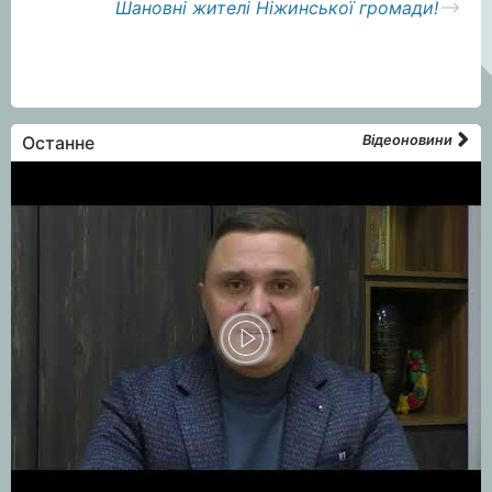
Шановні жителі Ніжинської громади!
Останне
Відеоновини