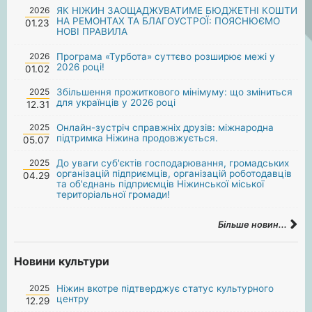
2026
ЯК НІЖИН ЗАОЩАДЖУВАТИМЕ БЮДЖЕТНІ КОШТИ
НА РЕМОНТАХ ТА БЛАГОУСТРОЇ: ПОЯСНЮЄМО
01.23
НОВІ ПРАВИЛА
2026
Програма «Турбота» суттєво розширює межі у
2026 році!
01.02
2025
Збільшення прожиткового мінімуму: що зміниться
для українців у 2026 році
12.31
2025
Онлайн-зустріч справжніх друзів: міжнародна
підтримка Ніжина продовжується.
05.07
2025
До уваги суб'єктів господарювання, громадських
організацій підприємців, організацій роботодавців
04.29
та об'єднань підприємців Ніжинської міської
територіальної громади!
Більше новин...
Новини культури
2025
Ніжин вкотре підтверджує статус культурного
центру
12.29