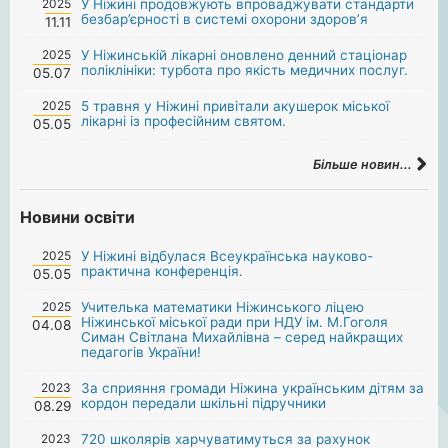
2025
У Ніжині продовжують впроваджувати стандарти
безбар’єрності в системі охорони здоров’я
11.11
2025
У Ніжинській лікарні оновлено денний стаціонар
поліклініки: турбота про якість медичних послуг.
05.07
2025
5 травня у Ніжині привітали акушерок міської
лікарні із професійним святом.
05.05
Більше новин...
Новини освіти
2025
У Ніжині відбулася Всеукраїнська науково-
практична конференція.
05.05
2025
Учителька математики Ніжинського ліцею
Ніжинської міської ради при НДУ ім. М.Гоголя
04.08
Симан Світлана Михайлівна – серед найкращих
педагогів України!
2023
За сприяння громади Ніжина українським дітям за
кордон передали шкільні підручники
08.29
2023
720 школярів харчуватимуться за рахунок