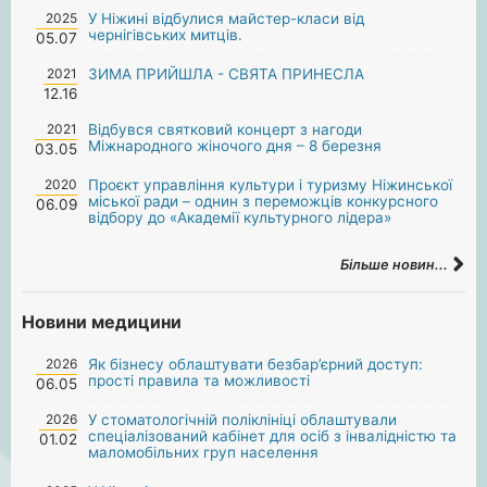
2025
У Ніжині відбулися майстер-класи від
чернігівських митців.
05.07
2021
ЗИМА ПРИЙШЛА - СВЯТА ПРИНЕСЛА
12.16
2021
Відбувся святковий концерт з нагоди
Міжнародного жіночого дня – 8 березня
03.05
2020
Проєкт управління культури і туризму Ніжинської
міської ради – однин з переможців конкурсного
06.09
відбору до «Академії культурного лідера»
Більше новин...
Новини медицини
2026
Як бізнесу облаштувати безбар’єрний доступ:
прості правила та можливості
06.05
2026
У стоматологічній поліклініці облаштували
спеціалізований кабінет для осіб з інвалідністю та
01.02
маломобільних груп населення