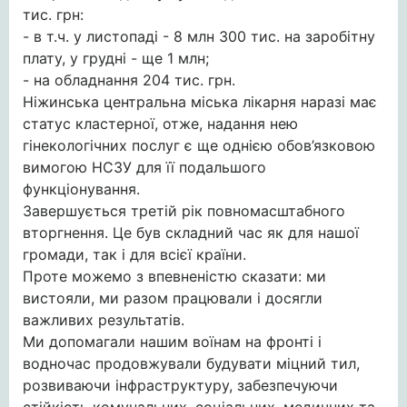
тис. грн:
- в т.ч. у листопаді - 8 млн 300 тис. на заробітну
плату, у грудні - ще 1 млн;
- на обладнання 204 тис. грн.
Ніжинська центральна міська лікарня наразі має
статус кластерної, отже, надання нею
гінекологічних послуг є ще однією обов’язковою
вимогою НСЗУ для її подальшого
функціонування.
Завершується третій рік повномасштабного
вторгнення. Це був складний час як для нашої
громади, так і для всієї країни.
Проте можемо з впевненістю сказати: ми
вистояли, ми разом працювали і досягли
важливих результатів.
Ми допомагали нашим воїнам на фронті і
водночас продовжували будувати міцний тил,
розвиваючи інфраструктуру, забезпечуючи