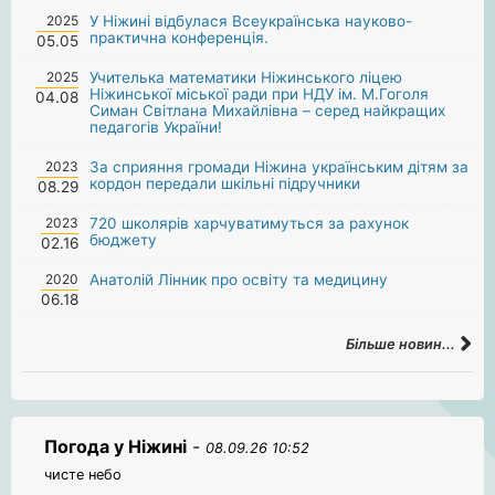
2025
У Ніжині відбулася Всеукраїнська науково-
практична конференція.
05.05
2025
Учителька математики Ніжинського ліцею
Ніжинської міської ради при НДУ ім. М.Гоголя
04.08
Симан Світлана Михайлівна – серед найкращих
педагогів України!
2023
За сприяння громади Ніжина українським дітям за
кордон передали шкільні підручники
08.29
2023
720 школярів харчуватимуться за рахунок
бюджету
02.16
2020
Анатолій Лінник про освіту та медицину
06.18
Більше новин...
Погода у Ніжині
-
08.09.26 10:52
чисте небо