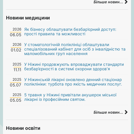
Більше новин...
Новини медицини
2026
Як бізнесу облаштувати безбар’єрний доступ:
прості правила та можливості
06.05
2026
У стоматологічній поліклініці облаштували
спеціалізований кабінет для осіб з інвалідністю та
01.02
маломобільних груп населення
2025
У Ніжині продовжують впроваджувати стандарти
безбар’єрності в системі охорони здоров’я
11.11
2025
У Ніжинській лікарні оновлено денний стаціонар
поліклініки: турбота про якість медичних послуг.
05.07
2025
5 травня у Ніжині привітали акушерок міської
лікарні із професійним святом.
05.05
Більше новин...
Новини освіти