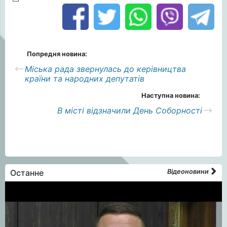
Попредня новина:
Міська рада звернулась до керівництва
країни та народних депутатів
Наступна новина:
В місті відзначили День Соборності
Останне
Відеоновини