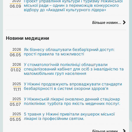
2020
Проєкт управління культури і туризму Ніжинської
міської ради – однин з переможців конкурсного
06.09
відбору до «Академії культурного лідера»
Більше новин...
Новини медицини
2026
Як бізнесу облаштувати безбар’єрний доступ:
прості правила та можливості
06.05
2026
У стоматологічній поліклініці облаштували
спеціалізований кабінет для осіб з інвалідністю та
01.02
маломобільних груп населення
2025
У Ніжині продовжують впроваджувати стандарти
безбар’єрності в системі охорони здоров’я
11.11
2025
У Ніжинській лікарні оновлено денний стаціонар
поліклініки: турбота про якість медичних послуг.
05.07
2025
5 травня у Ніжині привітали акушерок міської
лікарні із професійним святом.
05.05
Більше новин...