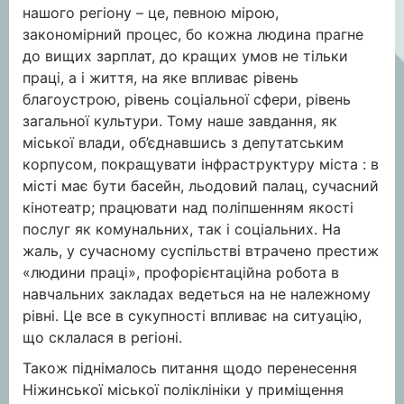
нашого регіону – це, певною мірою,
закономірний процес, бо кожна людина прагне
до вищих зарплат, до кращих умов не тільки
праці, а і життя, на яке впливає рівень
благоустрою, рівень соціальної сфери, рівень
загальної культури. Тому наше завдання, як
міської влади, об’єднавшись з депутатським
корпусом, покращувати інфраструктуру міста : в
місті має бути басейн, льодовий палац, сучасний
кінотеатр; працювати над поліпшенням якості
послуг як комунальних, так і соціальних. На
жаль, у сучасному суспільстві втрачено престиж
«людини праці», профорієнтаційна робота в
навчальних закладах ведеться на не належному
рівні. Це все в сукупності впливає на ситуацію,
що склалася в регіоні.
Також піднімалось питання щодо перенесення
Ніжинської міської поліклініки у приміщення