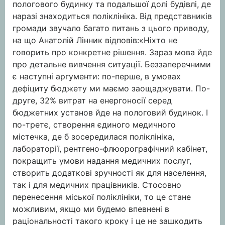
пологового будинку та подальшої долі будівлі, де
наразі знаходиться поліклініка. Від представників
громади звучало багато питань з цього приводу,
на що Анатолій Лінник відповів:«Ніхто не
говорить про конкретне рішення. Зараз мова йде
про детальне вивчення ситуації. Беззаперечними
є наступні аргументи: по-перше, в умовах
дефіциту бюджету ми маємо заощаджувати. По-
друге, 32% витрат на енергоносії серед
бюджетних установ йде на пологовий будинок. І
по-третє, створення єдиного медичного
містечка, де б зосередилася поліклініка,
лабораторії, рентгено-флюорографічний кабінет,
покращить умови надання медичних послуг,
створить додаткові зручності як для населення,
так і для медичних працівників. Стосовно
перенесення міської поліклініки, то це стане
можливим, якщо ми будемо впевнені в
раціональності такого кроку і це не зашкодить