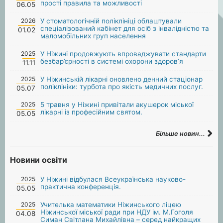
прості правила та можливості
06.05
2026
У стоматологічній поліклініці облаштували
спеціалізований кабінет для осіб з інвалідністю та
01.02
маломобільних груп населення
2025
У Ніжині продовжують впроваджувати стандарти
безбар’єрності в системі охорони здоров’я
11.11
2025
У Ніжинській лікарні оновлено денний стаціонар
поліклініки: турбота про якість медичних послуг.
05.07
2025
5 травня у Ніжині привітали акушерок міської
лікарні із професійним святом.
05.05
Більше новин...
Новини освіти
2025
У Ніжині відбулася Всеукраїнська науково-
практична конференція.
05.05
2025
Учителька математики Ніжинського ліцею
Ніжинської міської ради при НДУ ім. М.Гоголя
04.08
Симан Світлана Михайлівна – серед найкращих