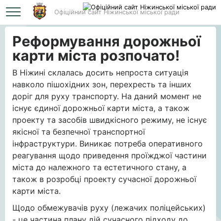
Офіційний сайт Ніжинської міської ради
Головна
Реформування дорожньої карти міста розпочато!
Реформування дорожньої
карти міста розпочато!
В Ніжині склалась досить непроста ситуація
навколо пішохідних зон, перехресть та інших
доріг для руху транспорту. На даний момент не
існує єдиної дорожньої карти міста, а також
проекту та засобів швидкісного режиму, не існує
якісної та безпечної транспортної
інфраструктури. Виникає потреба оперативного
реагування щодо приведення проїжджої частини
міста до належного та естетичного стану, а
також в розробці проекту сучасної дорожньої
карти міста.
Щодо обмежувачів руху (лежачих поліцейських)
- це частина плану дій сучасного підходу до