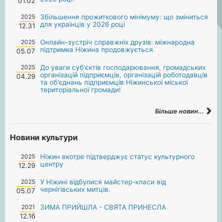
01.02
2025
Збільшення прожиткового мінімуму: що зміниться
для українців у 2026 році
12.31
2025
Онлайн-зустріч справжніх друзів: міжнародна
підтримка Ніжина продовжується.
05.07
2025
До уваги суб'єктів господарювання, громадських
організацій підприємців, організацій роботодавців
04.29
та об'єднань підприємців Ніжинської міської
територіальної громади!
Більше новин...
Новини культури
2025
Ніжин вкотре підтверджує статус культурного
центру
12.29
2025
У Ніжині відбулися майстер-класи від
чернігівських митців.
05.07
2021
ЗИМА ПРИЙШЛА - СВЯТА ПРИНЕСЛА
12.16