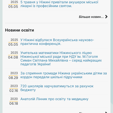
2025
5 травня у Ніжині привітали акушерок міської
лікарні із професійним святом.
05.05
Більше новин...
Новини освіти
2025
У Ніжині відбулася Всеукраїнська науково-
практична конференція.
05.05
2025
Учителька математики Ніжинського ліцею
Ніжинської міської ради при НДУ ім. М.Гоголя
04.08
Симан Світлана Михайлівна – серед найкращих
педагогів України!
2023
За сприяння громади Ніжина українським дітям за
кордон передали шкільні підручники
08.29
2023
720 школярів харчуватимуться за рахунок
бюджету
02.16
2020
Анатолій Лінник про освіту та медицину
06.18