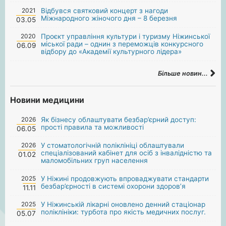
2021
Відбувся святковий концерт з нагоди
Міжнародного жіночого дня – 8 березня
03.05
2020
Проєкт управління культури і туризму Ніжинської
міської ради – однин з переможців конкурсного
06.09
відбору до «Академії культурного лідера»
Більше новин...
Новини медицини
2026
Як бізнесу облаштувати безбар’єрний доступ:
прості правила та можливості
06.05
2026
У стоматологічній поліклініці облаштували
спеціалізований кабінет для осіб з інвалідністю та
01.02
маломобільних груп населення
2025
У Ніжині продовжують впроваджувати стандарти
безбар’єрності в системі охорони здоров’я
11.11
2025
У Ніжинській лікарні оновлено денний стаціонар
поліклініки: турбота про якість медичних послуг.
05.07