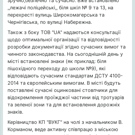
зручно,безпечно та сучасно. Вже встановлено
,,лежачі поліцейські,, біля шкіл № 9 та 13, на
перехресті вулиць Широкомагерська та
Чернігівська, по вулиці Набережна.
Також з боку ТОВ "UA" надаються консультації
щодо оптимальної організації та відповідності
розробки документації згідно сучасних вимог та
чинного законодавства. На сьогоднішній день у
місті встановлені знаки (як приклад: біля
пішохідного переходу до школи №9), які
відповідають сучасним стандартам ДСТУ 4100-
2014 та європейським вимогам. В місті будуть
поставлені сучасні оцинковані стовпчики для
відокремлення проїжджої частини від тротуарів
та зеленої зони та для встановлення дорожніх
знаків.
Керівництво КП "ВУКГ" на чолі з начальником В.
Корманом, веде активну співпрацю з міською