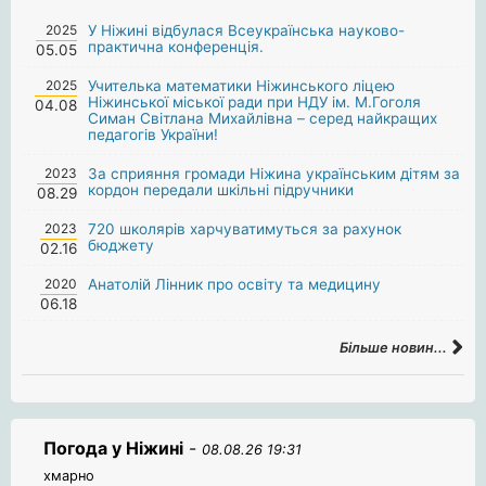
2025
У Ніжині відбулася Всеукраїнська науково-
практична конференція.
05.05
2025
Учителька математики Ніжинського ліцею
Ніжинської міської ради при НДУ ім. М.Гоголя
04.08
Симан Світлана Михайлівна – серед найкращих
педагогів України!
2023
За сприяння громади Ніжина українським дітям за
кордон передали шкільні підручники
08.29
2023
720 школярів харчуватимуться за рахунок
бюджету
02.16
2020
Анатолій Лінник про освіту та медицину
06.18
Більше новин...
Погода у Ніжині
-
08.08.26 19:31
хмарно