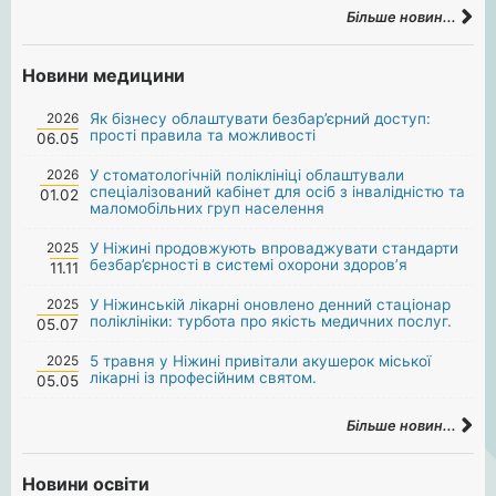
Більше новин...
Новини медицини
2026
Як бізнесу облаштувати безбар’єрний доступ:
прості правила та можливості
06.05
2026
У стоматологічній поліклініці облаштували
спеціалізований кабінет для осіб з інвалідністю та
01.02
маломобільних груп населення
2025
У Ніжині продовжують впроваджувати стандарти
безбар’єрності в системі охорони здоров’я
11.11
2025
У Ніжинській лікарні оновлено денний стаціонар
поліклініки: турбота про якість медичних послуг.
05.07
2025
5 травня у Ніжині привітали акушерок міської
лікарні із професійним святом.
05.05
Більше новин...
Новини освіти