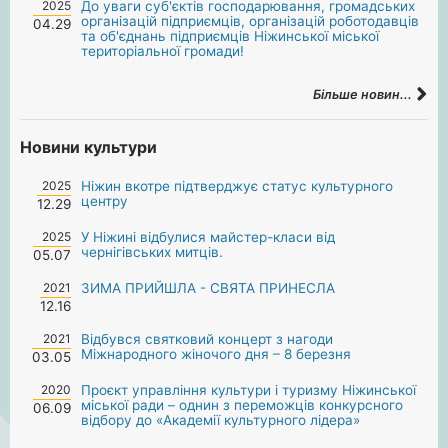
2025
До уваги суб'єктів господарювання, громадських
організацій підприємців, організацій роботодавців
04.29
та об'єднань підприємців Ніжинської міської
територіальної громади!
Більше новин...
Новини культури
2025
Ніжин вкотре підтверджує статус культурного
центру
12.29
2025
У Ніжині відбулися майстер-класи від
чернігівських митців.
05.07
2021
ЗИМА ПРИЙШЛА - СВЯТА ПРИНЕСЛА
12.16
2021
Відбувся святковий концерт з нагоди
Міжнародного жіночого дня – 8 березня
03.05
2020
Проєкт управління культури і туризму Ніжинської
міської ради – однин з переможців конкурсного
06.09
відбору до «Академії культурного лідера»