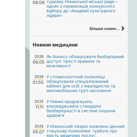
туризму Ніжинської міської ради –
06.09
однин з переможців конкурсного
відбору до «Академії культурного
лідера»
Більше новин...
Новини медицини
2026
Як бізнесу облаштувати безбар’єрний
доступ: прості правила та
06.05
можливості
2026
У стоматологічній поліклініці
облаштували спеціалізований
01.02
кабінет для осіб з інвалідністю та
маломобільних груп населення
2025
У Ніжині продовжують
впроваджувати стандарти
11.11
безбар’єрності в системі охорони
здоров’я
2025
У Ніжинській лікарні оновлено денний
стаціонар поліклініки: турбота про
05.07
якість медичних послуг.