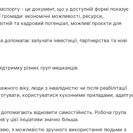
аспорту - це документ, що у доступній формі показує
 громади: економічні можливості, ресурси,
світній та кадровий потенціал, можливі проєкти для
а допомагає залучати інвестиції, партнерства та нові
 підтримку різних груп мешканців:
жного віку, люди з інвалідністю чи після реабілітації
 готувати, користуватися кухонними приладами, адапту
 допомагають відновити самостійність. Робоча група
в у цієї ініціативи значно більша.
музею, з можливістю зручного використання людьми з