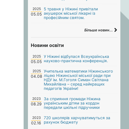
2025
5 травня у Ніжині привітали
акушерок міської лікарні із
05.05
професійним святом.
Більше новин...
Новини освіти
2025
У Ніжині відбулася Всеукраїнська
науково-практична конференція.
05.05
2025
Учителька математики Ніжинського
ліцею Ніжинської міської ради при
04.08
НДУ ім. М.Гоголя Симан Світлана
Михайлівна – серед найкращих
педагогів України!
2023
За сприяння громади Ніжина
українським дітям за кордон
08.29
передали шкільні підручники
2023
720 школярів харчуватимуться за
рахунок бюджету
02.16