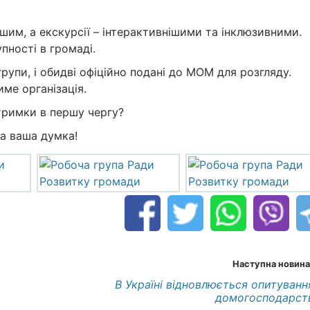
шим, а екскурсії – інтерактивнішими та інклюзивними.
пності в громаді.
рупи, і обидві офіційно подані до МОМ для розгляду.
ме організація.
дтримки в першу чергу?
а ваша думка!
Наступна новина
В Україні відновлюється опитуванн
домогосподарст