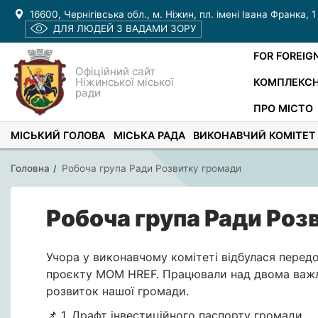
16600, Чернігівська обл., м. Ніжин, пл. імені Івана Франка, 1
ДЛЯ ЛЮДЕЙ З ВАДАМИ ЗОРУ
FOR FOREIG
Офіційний сайт
Ніжинської міської
КОМПЛЕКСН
ради
ПРО МІСТО
МІСЬКИЙ ГОЛОВА
МІСЬКА РАДА
ВИКОНАВЧИЙ КОМІТЕТ
Головна
Робоча група Ради Розвитку громади
Робоча група Ради Роз
Учора у виконавчому комітеті відбулася перед
проєкту МОМ HREF. Працювали над двома важл
розвиток нашої громади.
📌 1. Драфт інвестиційного паспорту громади