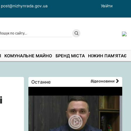
post@nizhynrada.gov.ua
Увійти
П
КОМУНАЛЬНЕ МАЙНО
БРЕНД МІСТА
НІЖИН ПАМ'ЯТАЄ
Останне
Відеоновини
і