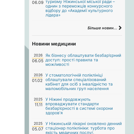
туризму Ніжинської міської ради –
06.09
однин з переможців конкурсного
відбору до «Академії культурного
лідера»
Більше новин...
Новини медицини
2026
Як бізнесу облаштувати безбар’єрний
доступ: прості правила та
06.05
можливості
2026
У стоматологічній поліклініці
облаштували спеціалізований
01.02
кабінет для осіб з інвалідністю та
маломобільних груп населення
2025
У Ніжині продовжують
впроваджувати стандарти
11.11
безбар’єрності в системі охорони
здоров’я
2025
У Ніжинській лікарні оновлено денний
стаціонар поліклініки: турбота про
05.07
якість медичних послуг.