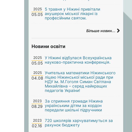
2025
5 травня у Ніжині привітали
акушерок міської лікарні із
05.05
професійним святом.
Більше новин...
Новини освіти
2025
У Ніжині відбулася Всеукраїнська
науково-практична конференція.
05.05
2025
Учителька математики Ніжинського
ліцею Ніжинської міської ради при
04.08
НДУ ім. М.Гоголя Симан Світлана
Михайлівна – серед найкращих
педагогів України!
2023
За сприяння громади Ніжина
українським дітям за кордон
08.29
передали шкільні підручники
2023
720 школярів харчуватимуться за
рахунок бюджету
02.16