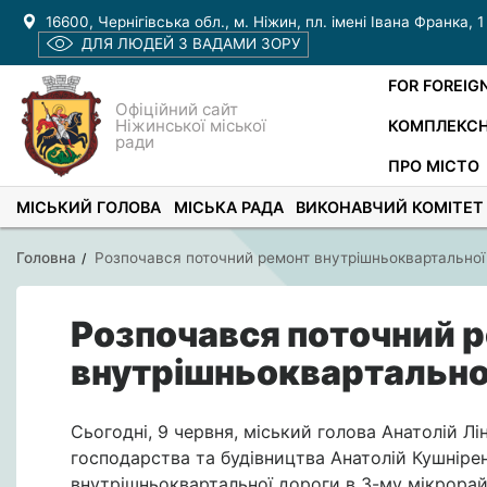
16600, Чернігівська обл., м. Ніжин, пл. імені Івана Франка, 1
ДЛЯ ЛЮДЕЙ З ВАДАМИ ЗОРУ
FOR FOREIG
Офіційний сайт
Ніжинської міської
КОМПЛЕКСН
ради
ПРО МІСТО
МІСЬКИЙ ГОЛОВА
МІСЬКА РАДА
ВИКОНАВЧИЙ КОМІТЕТ
Головна
Розпочався поточний ремонт внутрішньоквартальної 
Розпочався поточний 
внутрішньоквартальної
Сьогодні, 9 червня, міський голова Анатолій Л
господарства та будівництва Анатолій Кушніре
внутрішньоквартальної дороги в 3-му мікрорай