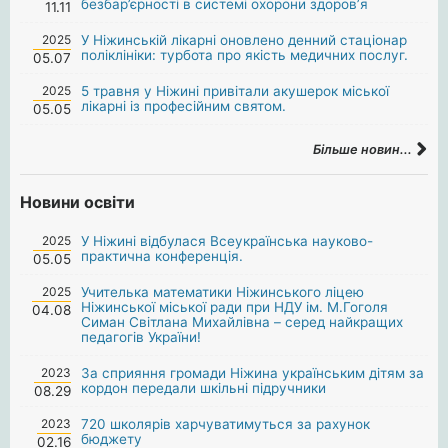
безбар’єрності в системі охорони здоров’я
11.11
2025
У Ніжинській лікарні оновлено денний стаціонар
поліклініки: турбота про якість медичних послуг.
05.07
2025
5 травня у Ніжині привітали акушерок міської
лікарні із професійним святом.
05.05
Більше новин...
Новини освіти
2025
У Ніжині відбулася Всеукраїнська науково-
практична конференція.
05.05
2025
Учителька математики Ніжинського ліцею
Ніжинської міської ради при НДУ ім. М.Гоголя
04.08
Симан Світлана Михайлівна – серед найкращих
педагогів України!
2023
За сприяння громади Ніжина українським дітям за
кордон передали шкільні підручники
08.29
2023
720 школярів харчуватимуться за рахунок
бюджету
02.16