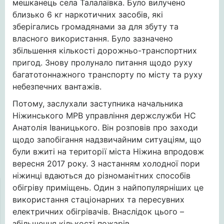
мешканець села Талалаївка. Було вилучено
близько 6 кг наркотичних засобів, які
зберігались громадянами за для збуту та
власного використання. Було зазначено
збільшення кількості дорожньо-транспортних
пригод. Знову пролунало питання щодо руху
багатотоннажного транспорту по місту та руху
небезпечних вантажів.
Потому, заслухали заступника начальника
Ніжинського МРВ управління держслужби НС
Анатолія Іваницького. Він розповів про заходи
щодо запобігання надзвичайним ситуаціям, що
були вжиті на території міста Ніжина впродовж
вересня 2017 року. З настанням холодної пори
ніжинці вдаються до різноманітних способів
обігріву приміщень. Один з найпопулярніших це
використання стаціонарних та пересувних
електричних обігрівачів. Внаслідок цього –
збільшення кількості пожарів.