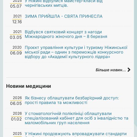
2025
У Ніжині відбулися майстер-класи від
чернігівських митців.
05.07
2021
ЗИМА ПРИЙШЛА - СВЯТА ПРИНЕСЛА
12.16
2021
Відбувся святковий концерт з нагоди
Міжнародного жіночого дня – 8 березня
03.05
2020
Проєкт управління культури і туризму Ніжинської
міської ради – однин з переможців конкурсного
06.09
відбору до «Академії культурного лідера»
Більше новин...
Новини медицини
2026
Як бізнесу облаштувати безбар’єрний доступ:
прості правила та можливості
06.05
2026
У стоматологічній поліклініці облаштували
спеціалізований кабінет для осіб з інвалідністю та
01.02
маломобільних груп населення
2025
У Ніжині продовжують впроваджувати стандарти