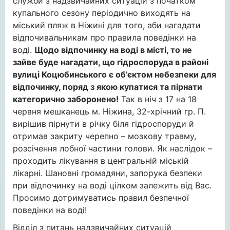
служби з надзвичайних ситуацій з початком
купального сезону періодично виходять на
міський пляж в Ніжині для того, аби нагадати
відпочивальникам про правила поведінки на
воді.
Щодо відпочинку на воді в місті, то не
зайве буде нагадати, що гідроспоруда в районі
вулиці Коцюбинського є об’єктом небезпеки для
відпочинку, поряд з якою купатися та пірнати
категорично заборонено!
Так в ніч з 17 на 18
червня мешканець м. Ніжина, 32-хрічний гр. П.
вирішив пірнути в річку біля гідроспоруди й
отримав закриту черепно – мозкову травму,
розсічення лобної частини голови. Як наслідок –
проходить лікування в центральній міській
лікарні. Шановні громадяни, запорука безпеки
при відпочинку на воді цілком залежить від Вас.
Просимо дотримуватись правил безпечної
поведінки на воді!
Відділ з питань надзвичайних ситуацій