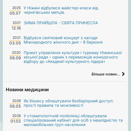
2025
У Ніжині відбулися майстер-класи від
чернігівських митців.
05.07
2021
ЗИМА ПРИЙШЛА - СВЯТА ПРИНЕСЛА
12.16
2021
Відбувся святковий концерт з нагоди
Міжнародного жіночого дня – 8 березня
03.05
2020
Проєкт управління культури і туризму Ніжинської
міської ради – однин з переможців конкурсного
06.09
відбору до «Академії культурного лідера»
Більше новин...
Новини медицини
2026
Як бізнесу облаштувати безбар’єрний доступ:
прості правила та можливості
06.05
2026
У стоматологічній поліклініці облаштували
спеціалізований кабінет для осіб з інвалідністю та
01.02
маломобільних груп населення