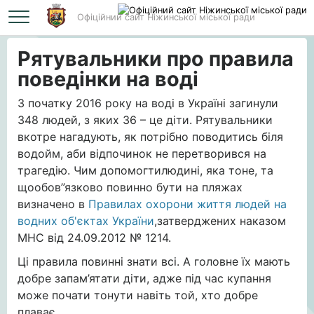
Офіційний сайт Ніжинської міської ради
Головна
Рятувальники про правила поведінки на воді
Рятувальники про правила
поведінки на воді
З початку 2016 року на воді в Україні загинули
348 людей, з яких 36 – це діти. Рятувальники
вкотре нагадують, як потрібно поводитись біля
водойм, аби відпочинок не перетворився на
трагедію. Чим допомогтилюдині, яка тоне, та
щообов”язково повинно бути на пляжах
визначено в
Правилах охорони життя людей на
водних об'єктах України
,затверджених наказом
МНС від 24.09.2012 № 1214.
Ці правила повинні знати всі. А головне їх мають
добре запам’ятати діти, адже під час купання
може почати тонути навіть той, хто добре
плаває.