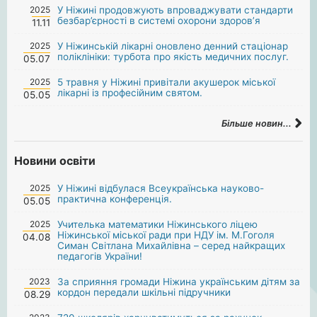
2025
У Ніжині продовжують впроваджувати стандарти
безбар’єрності в системі охорони здоров’я
11.11
2025
У Ніжинській лікарні оновлено денний стаціонар
поліклініки: турбота про якість медичних послуг.
05.07
2025
5 травня у Ніжині привітали акушерок міської
лікарні із професійним святом.
05.05
Більше новин...
Новини освіти
2025
У Ніжині відбулася Всеукраїнська науково-
практична конференція.
05.05
2025
Учителька математики Ніжинського ліцею
Ніжинської міської ради при НДУ ім. М.Гоголя
04.08
Симан Світлана Михайлівна – серед найкращих
педагогів України!
2023
За сприяння громади Ніжина українським дітям за
кордон передали шкільні підручники
08.29