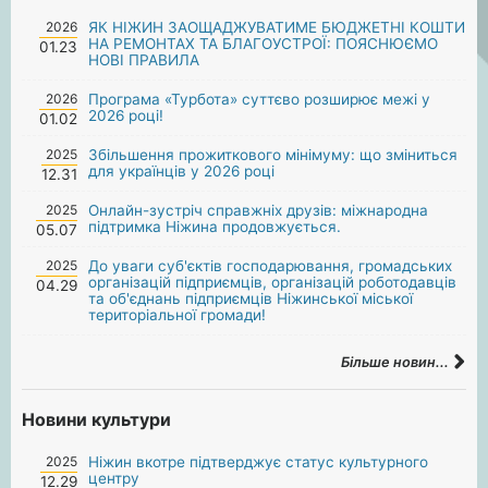
2026
ЯК НІЖИН ЗАОЩАДЖУВАТИМЕ БЮДЖЕТНІ КОШТИ
НА РЕМОНТАХ ТА БЛАГОУСТРОЇ: ПОЯСНЮЄМО
01.23
НОВІ ПРАВИЛА
2026
Програма «Турбота» суттєво розширює межі у
2026 році!
01.02
2025
Збільшення прожиткового мінімуму: що зміниться
для українців у 2026 році
12.31
2025
Онлайн-зустріч справжніх друзів: міжнародна
підтримка Ніжина продовжується.
05.07
2025
До уваги суб'єктів господарювання, громадських
організацій підприємців, організацій роботодавців
04.29
та об'єднань підприємців Ніжинської міської
територіальної громади!
Більше новин...
Новини культури
2025
Ніжин вкотре підтверджує статус культурного
центру
12.29