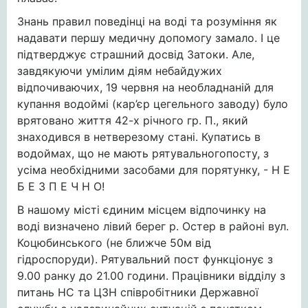
Знань правил поведінці на воді та розуміння як
надавати першу медичну допомогу замало. І це
підтверджує страшний досвід Затоки. Але,
завдякуючи умілим діям небайдужих
відпочиваючих, 19 червня на необладнаній для
купання водоймі (кар’єр цегельного заводу) було
врятовано життя 42-х річного гр. П., який
знаходився в нетверезому стані. Купатись в
водоймах, що не мають рятувальногопосту, з
усіма необхідними засобами для порятунку, - Н Е
Б Е З П Е Ч Н О!
В нашому місті єдиним місцем відпочинку на
воді визначено лівий берег р. Остер в районі вул.
Коцюбинського (не ближче 50м від
гідроспоруди). Рятувальний пост функціонує з
9.00 ранку до 21.00 години. Працівники відділу з
питань НС та ЦЗН співробітники Державної