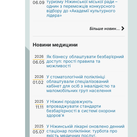
туризму Ніжинської міської ради –
06.09
однин з переможців конкурсного
відбору до «Академії культурного
лідера»
Більше новин...
Новини медицини
2026
Як бізнесу облаштувати безбар’єрний
доступ: прості правила та
06.05
можливості
2026
У стоматологічній поліклініці
облаштували спеціалізований
01.02
кабінет для осіб з інвалідністю та
маломобільних груп населення
2025
У Ніжині продовжують
впроваджувати стандарти
11.11
безбар’єрності в системі охорони
здоров’я
2025
У Ніжинській лікарні оновлено денний
стаціонар поліклініки: турбота про
05.07
якість медичних послуг.