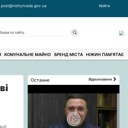
post@nizhynrada.gov.ua
Увійти
П
КОМУНАЛЬНЕ МАЙНО
БРЕНД МІСТА
НІЖИН ПАМ'ЯТАЄ
Останне
Відеоновини
ві
ції