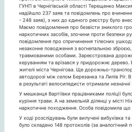
ГУНП в Чернігівській області Терещенко Максим
надійшло 237 заяв та повідомлень про вчиненн
- 248 заяв), з них до єдиного реєстру було вне
Маємо повідомлення про безвісти зниклого гро
наркотичних засобів, злочини проти безпеки ру
повідомлення про спричинення тілесних ушкодж
незаконне поводження з вогнепальною зброєю,
травмованими особами. Зареєстрована дорожнь
керуванням та врізався у придорожнє дерево. 
жителі міста Чернігова. Ще дорожньо-транспорт
автодорозі між селом Березанка та Липів Ріг. В
в результаті велосипедисти отримали незначні 
У мешканця Вартіївки працівниками поліції бул
куріння трави. А на земельній ділянці у місті Н
наркотичне походження. Особа повідомила що з
У ході розслідувань були вилучені вибухівка та
було складено 148 протоколів (за аналогічний 