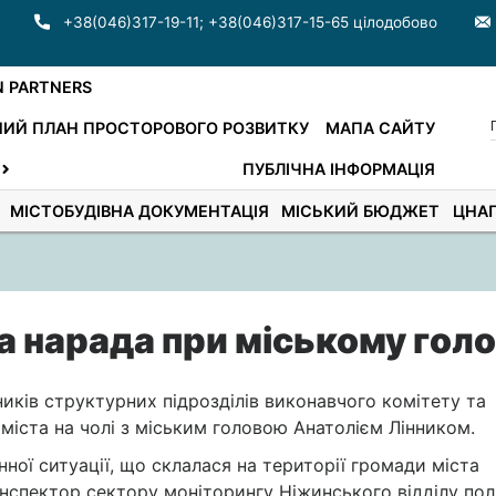
+38(046)317-19-11
;
+38(046)317-15-65 цілодобово
N PARTNERS
ИЙ ПЛАН ПРОСТОРОВОГО РОЗВИТКУ
МАПА САЙТУ
ПУБЛІЧНА ІНФОРМАЦІЯ
МІСТОБУДІВНА ДОКУМЕНТАЦІЯ
МІСЬКИЙ БЮДЖЕТ
ЦНА
 нарада при міському голо
иків структурних підрозділів виконавчого комітету та
й міста на чолі з міським головою Анатолієм Лінником.
ної ситуації, що склалася на території громади міста
спектор сектору моніторингу Ніжинського відділу полі