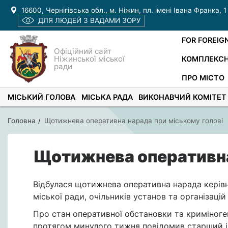
16600, Чернігівська обл., м. Ніжин, пл. імені Івана Франка, 1
ДЛЯ ЛЮДЕЙ З ВАДАМИ ЗОРУ
FOR FOREIG
Офіційний сайт
Ніжинської міської
КОМПЛЕКСН
ради
ПРО МІСТО
МІСЬКИЙ ГОЛОВА
МІСЬКА РАДА
ВИКОНАВЧИЙ КОМІТЕТ
Головна
Щотижнева оперативна нарада при міському голові
Щотижнева оперативна
Відбулася щотижнева оперативна нарада керівн
міської ради, очільників установ та організаці
Про стан оперативної обстановки та криміноген
протягом минулого тижня повідомив старший ін