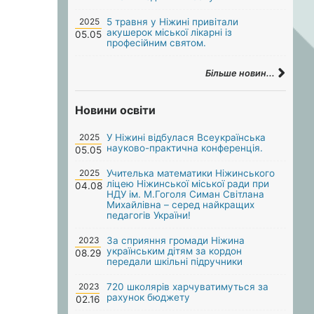
2025
5 травня у Ніжині привітали
акушерок міської лікарні із
05.05
професійним святом.
Більше новин...
Новини освіти
2025
У Ніжині відбулася Всеукраїнська
науково-практична конференція.
05.05
2025
Учителька математики Ніжинського
ліцею Ніжинської міської ради при
04.08
НДУ ім. М.Гоголя Симан Світлана
Михайлівна – серед найкращих
педагогів України!
2023
За сприяння громади Ніжина
українським дітям за кордон
08.29
передали шкільні підручники
2023
720 школярів харчуватимуться за
рахунок бюджету
02.16