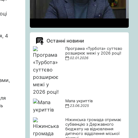
оці
я, 4
Останні новини
Програма «Турбота» суттєво
розширює межі у 2026 році!
02.01.2026
а
ами,
для
Мапа укриттів
ть
23.06.2025
Ніжинська громада отримає
субвенцію з Державного
бюджету на відновлення
дитячого відділення міської