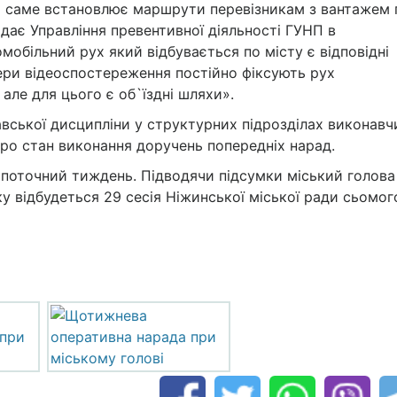
о саме встановлює маршрути перевізникам з вантажем 
дає Управління превентивної діяльності ГУНП в
омобільний рух який відбувається по місту є відповідні
ери відеоспостереження постійно фіксують рух
але для цього є об`їздні шляхи».
вської дисципліни у структурних підрозділах виконавч
про стан виконання доручень попередніх нарад.
 поточний тиждень. Підводячи підсумки міський голова
у відбудеться 29 сесія Ніжинської міської ради сьомог