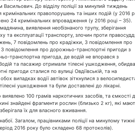
 Васильович. До відділу поліції за минулий тиждень
я кримінальних правопорушень та інших подій (у 2016 р
сено 24 кримінальних впровадження (у 2016 році – 35).
мадянина, виявлення необізнаного трупу, зберігання
ху та експлуатації транспорту, злочин проти правосудд
ень, 7 повідомлень про крадіжки, 3 повідомлення про
 3 повідомлення про дорожньо-транспортні пригоди з
о-транспортна пригода, де водій не впорався з
Водій та пасажир отримали тілесні ушкодження, обидв
ні пригоди сталися по вулиці Овдіївській, та на
 обох випадках водії автівок зіткнулися з велосипедист
тілесні ушкодження та були доставлені до лікарні.
о виявлено 100 грамів наркотичних засобів, та ємкості 
іжині знайдені фрагменти рослин (близько 2 кг), які маю
берігала їх для власного вживання.
 набої. Загалом, працівниками поліції на минулому тижні
період 2016 року було складено 68 протоколів).