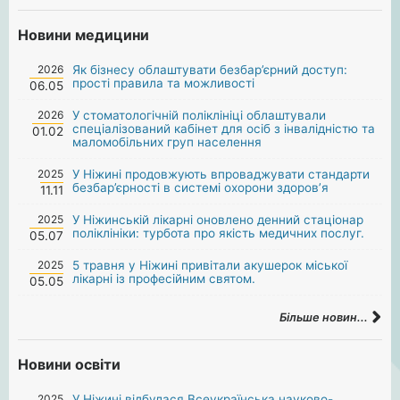
Новини медицини
2026
Як бізнесу облаштувати безбар’єрний доступ:
прості правила та можливості
06.05
2026
У стоматологічній поліклініці облаштували
спеціалізований кабінет для осіб з інвалідністю та
01.02
маломобільних груп населення
2025
У Ніжині продовжують впроваджувати стандарти
безбар’єрності в системі охорони здоров’я
11.11
2025
У Ніжинській лікарні оновлено денний стаціонар
поліклініки: турбота про якість медичних послуг.
05.07
2025
5 травня у Ніжині привітали акушерок міської
лікарні із професійним святом.
05.05
Більше новин...
Новини освіти
2025
У Ніжині відбулася Всеукраїнська науково-