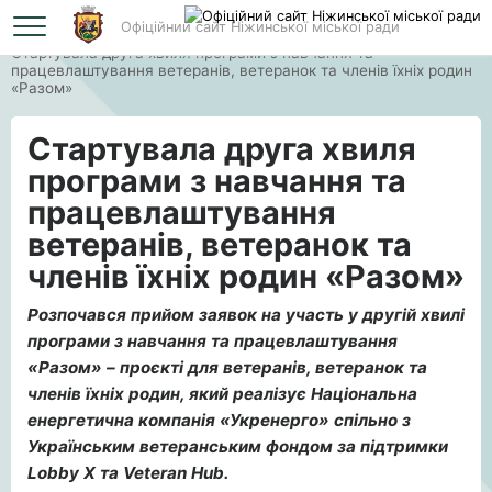
Офіційний сайт Ніжинської міської ради
Головна
Стартувала друга хвиля програми з навчання та
працевлаштування ветеранів, ветеранок та членів їхніх родин
«Разом»
Стартувала друга хвиля
програми з навчання та
працевлаштування
ветеранів, ветеранок та
членів їхніх родин «Разом»
Розпочався прийом заявок на участь у другій хвилі
програми з навчання та працевлаштування
«Разом» – проєкті для ветеранів, ветеранок та
членів їхніх родин, який реалізує Національна
енергетична компанія «Укренерго» спільно з
Українським ветеранським фондом за підтримки
Lobby X та Veteran Hub.