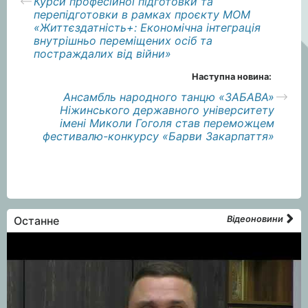
Курси професійної підготовки та
перепідготовки в рамках проєкту МОМ
«Життєздатність+: Економічна інтеграція
внутрішньо переміщених осіб та
постраждалих від війни»
Наступна новина:
Ансамбль народного танцю «ЗАБАВА»
Ніжинського державного університету
імені Миколи Гоголя став переможцем
фестивалю-конкурсу «Барви Закарпаття»
Останне
Відеоновини