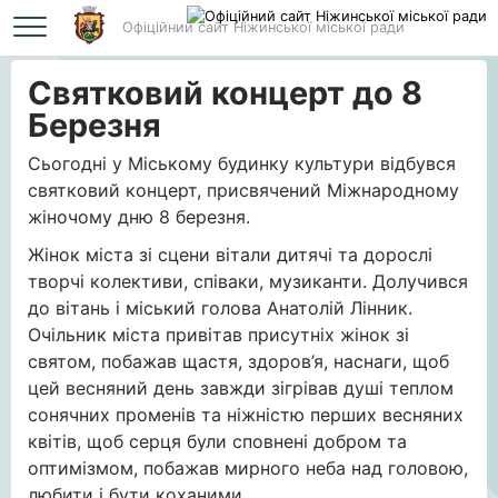
Офіційний сайт Ніжинської міської ради
Головна
Святковий концерт до 8 Березня
Святковий концерт до 8
Березня
Сьогодні у Міському будинку культури відбувся
святковий концерт, присвячений Міжнародному
жіночому дню 8 березня.
Жінок міста зі сцени вітали дитячі та дорослі
творчі колективи, співаки, музиканти. Долучився
до вітань і міський голова Анатолій Лінник.
Очільник міста привітав присутніх жінок зі
святом, побажав щастя, здоров’я, наснаги, щоб
цей весняний день завжди зігрівав душі теплом
сонячних променів та ніжністю перших весняних
квітів, щоб серця були сповнені добром та
оптимізмом, побажав мирного неба над головою,
любити і бути коханими.