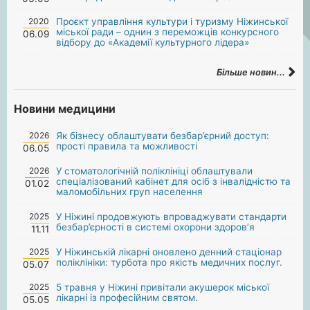
2020
Проєкт управління культури і туризму Ніжинської
міської ради – однин з переможців конкурсного
06.09
відбору до «Академії культурного лідера»
Більше новин...
Новини медицини
2026
Як бізнесу облаштувати безбар’єрний доступ:
прості правила та можливості
06.05
2026
У стоматологічній поліклініці облаштували
спеціалізований кабінет для осіб з інвалідністю та
01.02
маломобільних груп населення
2025
У Ніжині продовжують впроваджувати стандарти
безбар’єрності в системі охорони здоров’я
11.11
2025
У Ніжинській лікарні оновлено денний стаціонар
поліклініки: турбота про якість медичних послуг.
05.07
2025
5 травня у Ніжині привітали акушерок міської
лікарні із професійним святом.
05.05