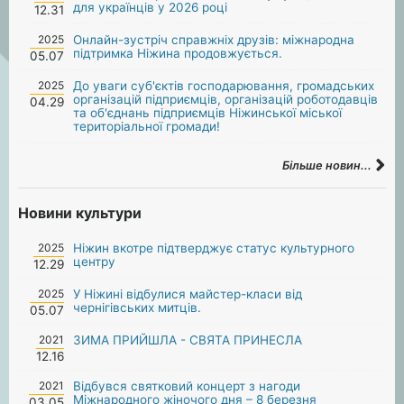
для українців у 2026 році
12.31
2025
Онлайн-зустріч справжніх друзів: міжнародна
підтримка Ніжина продовжується.
05.07
2025
До уваги суб'єктів господарювання, громадських
організацій підприємців, організацій роботодавців
04.29
та об'єднань підприємців Ніжинської міської
територіальної громади!
Більше новин...
Новини культури
2025
Ніжин вкотре підтверджує статус культурного
центру
12.29
2025
У Ніжині відбулися майстер-класи від
чернігівських митців.
05.07
2021
ЗИМА ПРИЙШЛА - СВЯТА ПРИНЕСЛА
12.16
2021
Відбувся святковий концерт з нагоди
Міжнародного жіночого дня – 8 березня
03.05