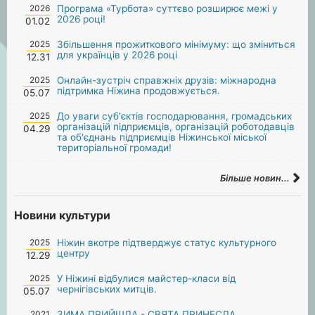
2026
Програма «Турбота» суттєво розширює межі у
2026 році!
01.02
2025
Збільшення прожиткового мінімуму: що зміниться
для українців у 2026 році
12.31
2025
Онлайн-зустріч справжніх друзів: міжнародна
підтримка Ніжина продовжується.
05.07
2025
До уваги суб'єктів господарювання, громадських
організацій підприємців, організацій роботодавців
04.29
та об'єднань підприємців Ніжинської міської
територіальної громади!
Більше новин...
Новини культури
2025
Ніжин вкотре підтверджує статус культурного
центру
12.29
2025
У Ніжині відбулися майстер-класи від
чернігівських митців.
05.07
2021
ЗИМА ПРИЙШЛА - СВЯТА ПРИНЕСЛА