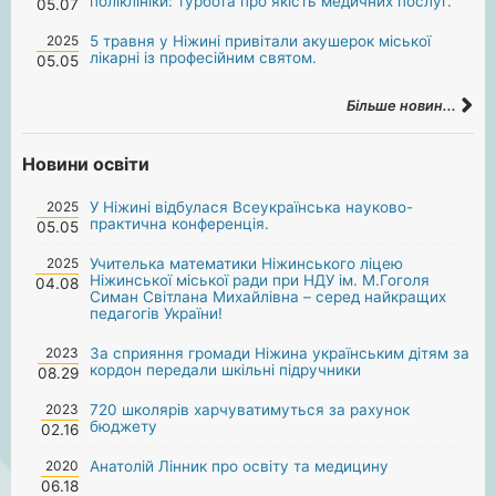
поліклініки: турбота про якість медичних послуг.
05.07
2025
5 травня у Ніжині привітали акушерок міської
лікарні із професійним святом.
05.05
Більше новин...
Новини освіти
2025
У Ніжині відбулася Всеукраїнська науково-
практична конференція.
05.05
2025
Учителька математики Ніжинського ліцею
Ніжинської міської ради при НДУ ім. М.Гоголя
04.08
Симан Світлана Михайлівна – серед найкращих
педагогів України!
2023
За сприяння громади Ніжина українським дітям за
кордон передали шкільні підручники
08.29
2023
720 школярів харчуватимуться за рахунок
бюджету
02.16
2020
Анатолій Лінник про освіту та медицину
06.18