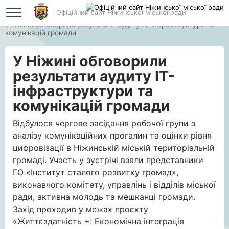
Офіційний сайт Ніжинської міської ради
Головна
У Ніжині обговорили результати аудиту ІТ-інфраструктури та
комунікацій громади
У Ніжині обговорили
результати аудиту ІТ-
інфраструктури та
комунікацій громади
Відбулося чергове засідання робочої групи з
аналізу комунікаційних прогалин та оцінки рівня
цифровізації в Ніжинській міській територіальній
громаді. Участь у з
устрічі взяли представники
ГО «Інститут сталого розвитку громад»,
виконавчого комітету, управлінь і відділів міської
ради, активна молодь та мешканці громади.
Захід проходив у межах проєкту
«Життєздатність +: Економічна інтеграція