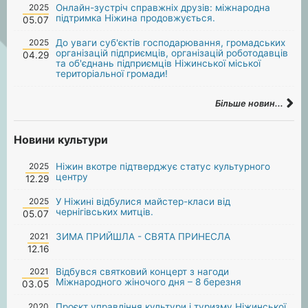
2025
Онлайн-зустріч справжніх друзів: міжнародна
підтримка Ніжина продовжується.
05.07
2025
До уваги суб'єктів господарювання, громадських
організацій підприємців, організацій роботодавців
04.29
та об'єднань підприємців Ніжинської міської
територіальної громади!
Більше новин...
Новини культури
2025
Ніжин вкотре підтверджує статус культурного
центру
12.29
2025
У Ніжині відбулися майстер-класи від
чернігівських митців.
05.07
2021
ЗИМА ПРИЙШЛА - СВЯТА ПРИНЕСЛА
12.16
2021
Відбувся святковий концерт з нагоди
Міжнародного жіночого дня – 8 березня
03.05
2020
Проєкт управління культури і туризму Ніжинської