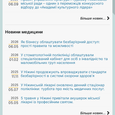
міської ради – однин з переможців конкурсного
06.09
відбору до «Академії культурного лідера»
Більше новин...
Новини медицини
2026
Як бізнесу облаштувати безбар’єрний доступ:
прості правила та можливості
06.05
2026
У стоматологічній поліклініці облаштували
спеціалізований кабінет для осіб з інвалідністю та
01.02
маломобільних груп населення
2025
У Ніжині продовжують впроваджувати стандарти
безбар’єрності в системі охорони здоров’я
11.11
2025
У Ніжинській лікарні оновлено денний стаціонар
поліклініки: турбота про якість медичних послуг.
05.07
2025
5 травня у Ніжині привітали акушерок міської
лікарні із професійним святом.
05.05
Більше новин...