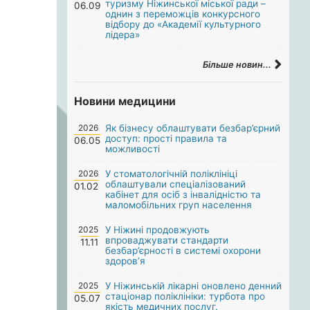
туризму Ніжинської міської ради –
06.09
однин з переможців конкурсного
відбору до «Академії культурного
лідера»
Більше новин...
Новини медицини
2026
Як бізнесу облаштувати безбар’єрний
доступ: прості правила та
06.05
можливості
2026
У стоматологічній поліклініці
облаштували спеціалізований
01.02
кабінет для осіб з інвалідністю та
маломобільних груп населення
2025
У Ніжині продовжують
впроваджувати стандарти
11.11
безбар’єрності в системі охорони
здоров’я
2025
У Ніжинській лікарні оновлено денний
стаціонар поліклініки: турбота про
05.07
якість медичних послуг.