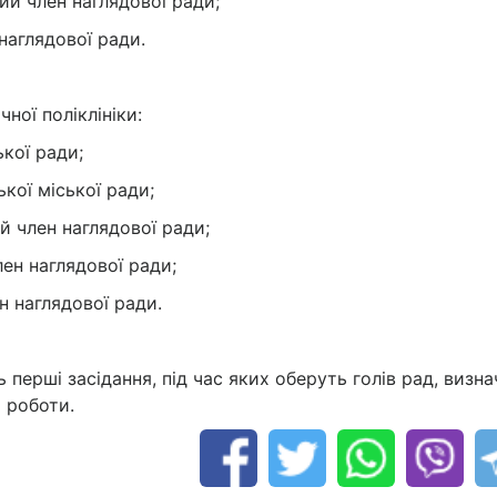
й член наглядової ради;
наглядової ради.
ної поліклініки:
ької ради;
кої міської ради;
й член наглядової ради;
лен наглядової ради;
н наглядової ради.
перші засідання, під час яких оберуть голів рад, визна
и роботи.