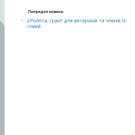
Попредня новина:
єРобота: грант для ветеранів та членів їх
сімей