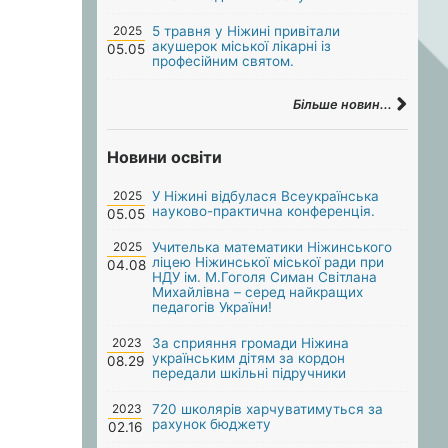
2025
5 травня у Ніжині привітали
акушерок міської лікарні із
05.05
професійним святом.
Більше новин...
Новини освіти
2025
У Ніжині відбулася Всеукраїнська
науково-практична конференція.
05.05
2025
Учителька математики Ніжинського
ліцею Ніжинської міської ради при
04.08
НДУ ім. М.Гоголя Симан Світлана
Михайлівна – серед найкращих
педагогів України!
2023
За сприяння громади Ніжина
українським дітям за кордон
08.29
передали шкільні підручники
2023
720 школярів харчуватимуться за
рахунок бюджету
02.16