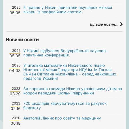
2025
5 травня у Ніжині привітали акушерок міської
лікарні із професійним святом.
05.05
Більше новин...
Новини освіти
2025
У Ніжині відбулася Всеукраїнська науково-
практична конференція.
05.05
2025
Учителька математики Ніжинського ліцею
Ніжинської міської ради при НДУ ім. М.Гоголя
04.08
Симан Світлана Михайлівна – серед найкращих
педагогів України!
2023
За сприяння громади Ніжина українським дітям за
кордон передали шкільні підручники
08.29
2023
720 школярів харчуватимуться за рахунок
бюджету
02.16
2020
Анатолій Лінник про освіту та медицину
06.18