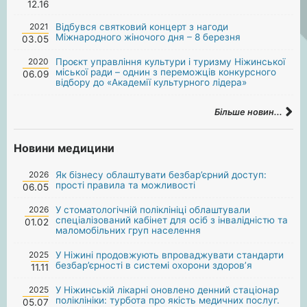
12.16
2021
Відбувся святковий концерт з нагоди
Міжнародного жіночого дня – 8 березня
03.05
2020
Проєкт управління культури і туризму Ніжинської
міської ради – однин з переможців конкурсного
06.09
відбору до «Академії культурного лідера»
Більше новин...
Новини медицини
2026
Як бізнесу облаштувати безбар’єрний доступ:
прості правила та можливості
06.05
2026
У стоматологічній поліклініці облаштували
спеціалізований кабінет для осіб з інвалідністю та
01.02
маломобільних груп населення
2025
У Ніжині продовжують впроваджувати стандарти
безбар’єрності в системі охорони здоров’я
11.11
2025
У Ніжинській лікарні оновлено денний стаціонар
поліклініки: турбота про якість медичних послуг.
05.07