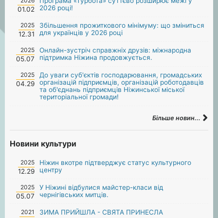
2026
Програма «Турбота» суттєво розширює межі у
2026 році!
01.02
2025
Збільшення прожиткового мінімуму: що зміниться
для українців у 2026 році
12.31
2025
Онлайн-зустріч справжніх друзів: міжнародна
підтримка Ніжина продовжується.
05.07
2025
До уваги суб'єктів господарювання, громадських
організацій підприємців, організацій роботодавців
04.29
та об'єднань підприємців Ніжинської міської
територіальної громади!
Більше новин...
Новини культури
2025
Ніжин вкотре підтверджує статус культурного
центру
12.29
2025
У Ніжині відбулися майстер-класи від
чернігівських митців.
05.07
2021
ЗИМА ПРИЙШЛА - СВЯТА ПРИНЕСЛА