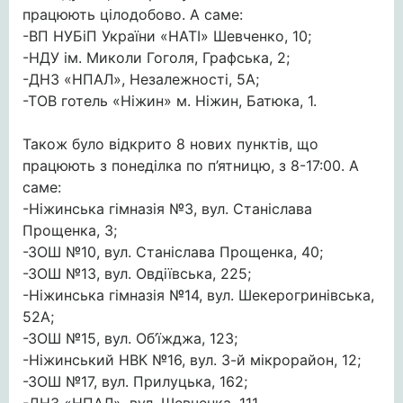
працюють цілодобово. А саме:
-ВП НУБіП України «НАТІ» Шевченко, 10;
-НДУ ім. Миколи Гоголя, Графська, 2;
-ДНЗ «НПАЛ», Незалежності, 5А;
-ТОВ готель «Ніжин» м. Ніжин, Батюка, 1.
Також було відкрито 8 нових пунктів, що
працюють з понеділка по п’ятницю, з 8-17:00. А
саме:
-Ніжинська гімназія №3, вул. Станіслава
Прощенка, 3;
-ЗОШ №10, вул. Станіслава Прощенка, 40;
-ЗОШ №13, вул. Овдіївська, 225;
-Ніжинська гімназія №14, вул. Шекерогринівська,
52А;
-ЗОШ №15, вул. Об’їжджа, 123;
-Ніжинський НВК №16, вул. 3-й мікрорайон, 12;
-ЗОШ №17, вул. Прилуцька, 162;