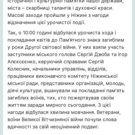
історичної і культурної пам’ятки нашої держави,
міста – скарбниці талантів і духовної краси.
Масові заходи пройшли у Ніжині з нагоди
відзначення цієї урочистої події.
Так, о 10:00 годині відбулася урочиста хода і
покладання квітів до Пам’ятного знака загиблим
у роки Другої світової війни. У них взяли участь
заступники міського голови Сергій Дзюба та Ігор
Алєксєєнко, керуючий справами Сергій
Колесник, начальники управлінь, відділів,
працівники виконавчого комітету Ніжинської
міської ради, представники організацій, молодь,
діячі культури, вшанували на покладанні пам'ять
загиблих воїнів, тих, хто пожертвував своїм
життям заради мирного сьогодення. З цієї
нагоди відбулася хвилина мовчання. Ветерани,
воїни Великої Вітчизняної війни почули слова
вдячності за свій неоціненний подвиг.