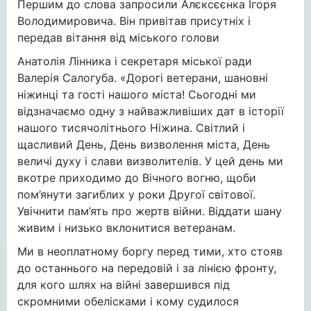
Першим до слова запросили Алєксєєнка Ігоря
Володимировича. Він привітав присутніх і
передав вітання від міського голови
Анатолія Лінника і секретаря міської ради
Валерія Салогуба. «Дорогі ветерани, шановні
ніжинці та гості нашого міста! Сьогодні ми
відзначаємо одну з найважливіших дат в історії
нашого тисячолітнього Ніжина. Світлий і
щасливий День, День визволення міста, День
величі духу і слави визволителів. У цей день ми
вкотре приходимо до Вічного вогню, щоби
пом’янути загиблих у роки Другої світової.
Увічнити пам’ять про жертв війни. Віддати шану
живим і низько вклонитися ветеранам.
Ми в неоплатному боргу перед тими, хто стояв
до останнього на передовій і за лінією фронту,
для кого шлях на війні завершився під
скромними обелісками і кому судилося