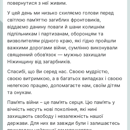
повернутися з неї живим.
У цей день ми низько схиляємо голови перед
світлою пам’яттю загиблих фронтовиків,
віддаємо данину поваги й шани колишнім
підпільникам і партизанам, оборонцям та
визволителям рідного краю, які гідно пройшли
важкими дорогами війни, сумлінно виконували
священний обов’язок — мужньо захищали
Ніжинщину від загарбників.
Спасибі, що Ви серед нас. Своєю мудрістю,
своєю витримкою, а в багатьох випадках і своєю
нелегкою працею, допомагаєте нам, своїм дітям
та онукам.
Пам’ять війни – це пам’ять серця. Цю пам’ять у
вічність несуть нові покоління, які нині
захищають свободу і незалежність нашої
держави. Для них ви завжди були і залишаєтесь