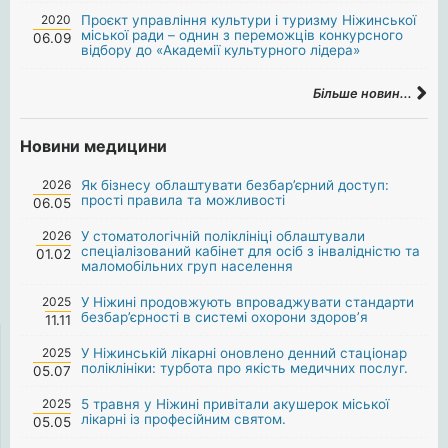
2020
Проєкт управління культури і туризму Ніжинської
міської ради – однин з переможців конкурсного
06.09
відбору до «Академії культурного лідера»
Більше новин...
Новини медицини
2026
Як бізнесу облаштувати безбар’єрний доступ:
прості правила та можливості
06.05
2026
У стоматологічній поліклініці облаштували
спеціалізований кабінет для осіб з інвалідністю та
01.02
маломобільних груп населення
2025
У Ніжині продовжують впроваджувати стандарти
безбар’єрності в системі охорони здоров’я
11.11
2025
У Ніжинській лікарні оновлено денний стаціонар
поліклініки: турбота про якість медичних послуг.
05.07
2025
5 травня у Ніжині привітали акушерок міської
лікарні із професійним святом.
05.05