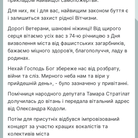
прикладом найвищої самопожертви.
Для них, як і для вас, найвищим законом буття є
і залишиться захист рідної Вітчизни.
Дорогі Ветерани, шановні ніжинці! Від щирого
серця вітаємо усіх вас з 74-ю річницею з Дня
визволення міста від фашистських загарбників,
бажаємо міцного здоров’я, благополуччя, ладу в
родинах.
Нехай Господь Бог збереже нас від розбрату,
війни та сліз. Мирного неба нам та віри у
прийдешній день», - було зазначено у привітанні.
Помічниця народного депутата Тамара Стратілат
долучилась до вітань і передала вітальний адрес
від Олександра Кодоли.
Потім для присутніх відбувся імпровізований
концерт за участю кращих вокалістів та
колективів міста