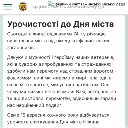
Офіційний сайт Ніжинської міської ради
Головна
Урочистості до Дня міста
Урочистості до Дня міста
Сьогодні ніжинці відзначили 74-ту річницю
визволення міста від німецько-фашистських
загарбників.
Дякуючи мужності і героїзму наших ветеранів,
які в суворих випробуваннях та стражданнях
здобули нам перемогу над страшним ворогом –
фашизмом, нині ми живемо в мирі і злагоді, а
наше місто квітне, милує око затишком. Ось
чому ми низько вклоняємось Вам, ветерани, за
те що вистояли, перемогли, здійснивши заради
нас неоціненний подвиг!
Саме 15 вересня кожного року відбувається
урочисте святкування Дня міста Ніжина –