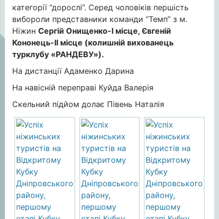
категорії “дорослі”. Серед чоловіків першість
вибороли представники команди “Темп” з м.
Ніжин
Сергій Онищенко-І місце, Євгеній
Кононець-ІІ місце
(колишній вихованець
турклубу «РАНДЕВУ»).
На дистанції Адаменко Дарина
На навісній переправі Куйда Валерія
Скельний підйом долає Півень Наталія