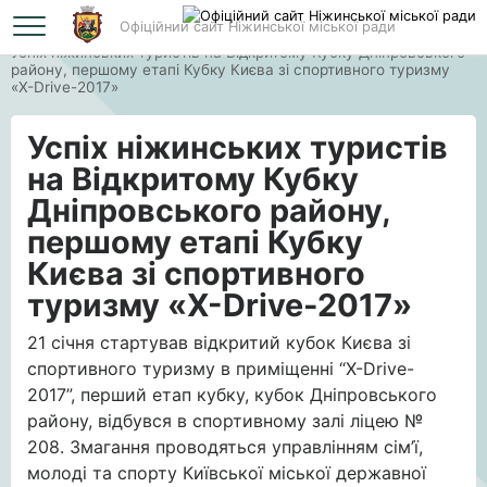
Офіційний сайт Ніжинської міської ради
Головна
Успіх ніжинських туристів на Відкритому Кубку Дніпровського
району, першому етапі Кубку Києва зі спортивного туризму
«Х-Drive-2017»
Успіх ніжинських туристів
на Відкритому Кубку
Дніпровського району,
першому етапі Кубку
Києва зі спортивного
туризму «Х-Drive-2017»
21 січня стартував відкритий кубок Києва зі
спортивного туризму в приміщенні “X-Drive-
2017”, перший етап кубку, кубок Дніпровського
району, відбувся в спортивному залі ліцею №
208. Змагання проводяться управлінням сім’ї,
молоді та спорту Київської міської державної