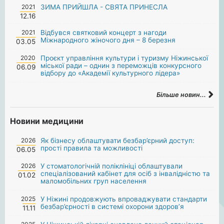
2021
ЗИМА ПРИЙШЛА - СВЯТА ПРИНЕСЛА
12.16
2021
Відбувся святковий концерт з нагоди
Міжнародного жіночого дня – 8 березня
03.05
2020
Проєкт управління культури і туризму Ніжинської
міської ради – однин з переможців конкурсного
06.09
відбору до «Академії культурного лідера»
Більше новин...
Новини медицини
2026
Як бізнесу облаштувати безбар’єрний доступ:
прості правила та можливості
06.05
2026
У стоматологічній поліклініці облаштували
спеціалізований кабінет для осіб з інвалідністю та
01.02
маломобільних груп населення
2025
У Ніжині продовжують впроваджувати стандарти
безбар’єрності в системі охорони здоров’я
11.11