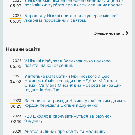
2025
У Ніжинській лікарні оновлено денний стаціонар
поліклініки: турбота про якість медичних послуг.
05.07
2025
5 травня у Ніжині привітали акушерок міської
лікарні із професійним святом.
05.05
Більше новин...
Новини освіти
2025
У Ніжині відбулася Всеукраїнська науково-
практична конференція.
05.05
2025
Учителька математики Ніжинського ліцею
Ніжинської міської ради при НДУ ім. М.Гоголя
04.08
Симан Світлана Михайлівна – серед найкращих
педагогів України!
2023
За сприяння громади Ніжина українським дітям за
кордон передали шкільні підручники
08.29
2023
720 школярів харчуватимуться за рахунок
бюджету
02.16
2020
Анатолій Лінник про освіту та медицину