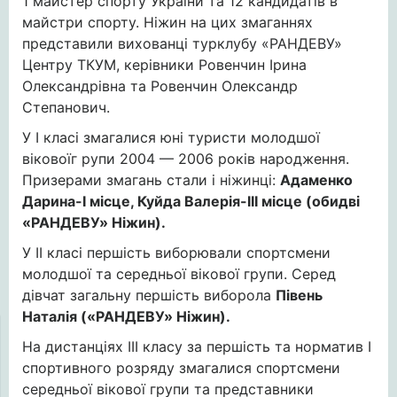
1 майстер спорту України та 12 кандидатів в
майстри спорту. Ніжин на цих змаганнях
представили вихованці турклубу «РАНДЕВУ»
Центру ТКУМ, керівники Ровенчин Ірина
Олександрівна та Ровенчин Олександр
Степанович.
У І класі змагалися юні туристи молодшої
віковоїг рупи 2004 — 2006 років народження.
Призерами змагань стали і ніжинці:
Адаменко
Дарина-І місце, Куйда Валерія-ІІІ місце (обидві
«РАНДЕВУ» Ніжин)
.
У ІІ класі першість виборювали спортсмени
молодшої та середньої вікової групи. Серед
дівчат загальну першість виборола
Півень
Наталія («РАНДЕВУ» Ніжин).
На дистанціях ІІІ класу за першість та норматив І
спортивного розряду змагалися спортсмени
середньої вікової групи та представники