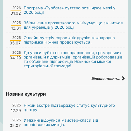
2026
Програма «Турбота» суттєво розширює межі у
2026 році!
01.02
2025
Збільшення прожиткового мінімуму: що зміниться
для українців у 2026 році
12.31
2025
Онлайн-зустріч справжніх друзів: міжнародна
підтримка Ніжина продовжується.
05.07
2025
До уваги суб'єктів господарювання, громадських
організацій підприємців, організацій роботодавців
04.29
та об'єднань підприємців Ніжинської міської
територіальної громади!
Більше новин...
Новини культури
2025
Ніжин вкотре підтверджує статус культурного
центру
12.29
2025
У Ніжині відбулися майстер-класи від
чернігівських митців.
05.07