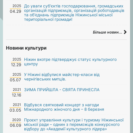
2025
До уваги суб'єктів господарювання, громадських
організацій підприємців, організацій роботодавців
04.29
та об'єднань підприємців Ніжинської міської
територіальної громади!
Більше новин...
Новини культури
2025
Ніжин вкотре підтверджує статус культурного
центру
12.29
2025
У Ніжині відбулися майстер-класи від
чернігівських митців.
05.07
2021
ЗИМА ПРИЙШЛА - СВЯТА ПРИНЕСЛА
12.16
2021
Відбувся святковий концерт з нагоди
Міжнародного жіночого дня – 8 березня
03.05
2020
Проєкт управління культури і туризму Ніжинської
міської ради – однин з переможців конкурсного
06.09
відбору до «Академії культурного лідера»