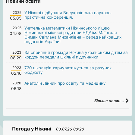
Новини освіти
2025
У Ніжині відбулася Всеукраїнська науково-
практична конференція.
05.05
2025
Учителька математики Ніжинського ліцею
Ніжинської міської ради при НДУ ім. М.Гоголя
04.08
Симан Світлана Михайлівна – серед найкращих
педагогів України!
2023
За сприяння громади Ніжина українським дітям за
кордон передали шкільні підручники
08.29
2023
720 школярів харчуватимуться за рахунок
бюджету
02.16
2020
Анатолій Лінник про освіту та медицину
06.18
Більше новин...
Погода у Ніжині
-
08.07.26 00:20