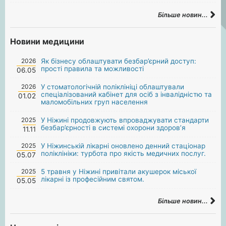
Більше новин...
Новини медицини
2026
Як бізнесу облаштувати безбар’єрний доступ:
прості правила та можливості
06.05
2026
У стоматологічній поліклініці облаштували
спеціалізований кабінет для осіб з інвалідністю та
01.02
маломобільних груп населення
2025
У Ніжині продовжують впроваджувати стандарти
безбар’єрності в системі охорони здоров’я
11.11
2025
У Ніжинській лікарні оновлено денний стаціонар
поліклініки: турбота про якість медичних послуг.
05.07
2025
5 травня у Ніжині привітали акушерок міської
лікарні із професійним святом.
05.05
Більше новин...