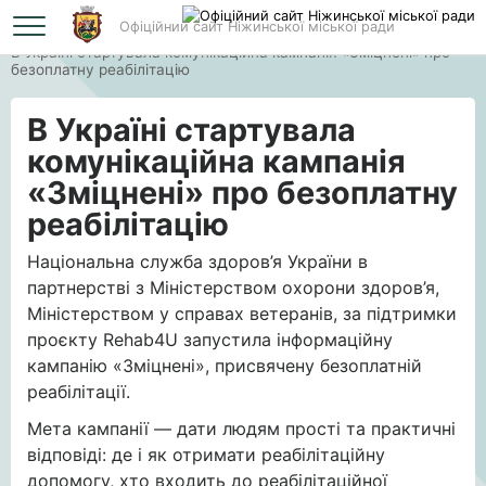
Офіційний сайт Ніжинської міської ради
Головна
В Україні стартувала комунікаційна кампанія «Зміцнені» про
безоплатну реабілітацію
В Україні стартувала
комунікаційна кампанія
«Зміцнені» про безоплатну
реабілітацію
Національна служба здоров’я України в
партнерстві з Міністерством охорони здоров’я,
Міністерством у справах ветеранів, за підтримки
проєкту Rehab4U запустила інформаційну
кампанію «Зміцнені», присвячену безоплатній
реабілітації.
Мета кампанії — дати людям прості та практичні
відповіді: де і як отримати реабілітаційну
допомогу, хто входить до реабілітаційної