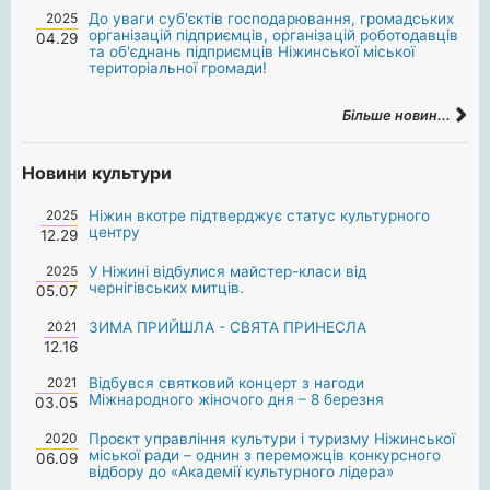
2025
До уваги суб'єктів господарювання, громадських
організацій підприємців, організацій роботодавців
04.29
та об'єднань підприємців Ніжинської міської
територіальної громади!
Більше новин...
Новини культури
2025
Ніжин вкотре підтверджує статус культурного
центру
12.29
2025
У Ніжині відбулися майстер-класи від
чернігівських митців.
05.07
2021
ЗИМА ПРИЙШЛА - СВЯТА ПРИНЕСЛА
12.16
2021
Відбувся святковий концерт з нагоди
Міжнародного жіночого дня – 8 березня
03.05
2020
Проєкт управління культури і туризму Ніжинської
міської ради – однин з переможців конкурсного
06.09
відбору до «Академії культурного лідера»