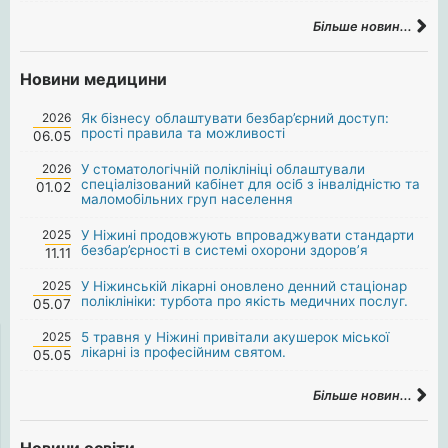
Більше новин...
Новини медицини
2026
Як бізнесу облаштувати безбар’єрний доступ:
прості правила та можливості
06.05
2026
У стоматологічній поліклініці облаштували
спеціалізований кабінет для осіб з інвалідністю та
01.02
маломобільних груп населення
2025
У Ніжині продовжують впроваджувати стандарти
безбар’єрності в системі охорони здоров’я
11.11
2025
У Ніжинській лікарні оновлено денний стаціонар
поліклініки: турбота про якість медичних послуг.
05.07
2025
5 травня у Ніжині привітали акушерок міської
лікарні із професійним святом.
05.05
Більше новин...
Новини освіти