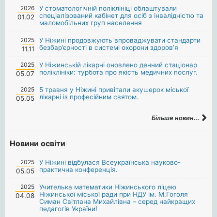
2026
У стоматологічній поліклініці облаштували
спеціалізований кабінет для осіб з інвалідністю та
01.02
маломобільних груп населення
2025
У Ніжині продовжують впроваджувати стандарти
безбар’єрності в системі охорони здоров’я
11.11
2025
У Ніжинській лікарні оновлено денний стаціонар
поліклініки: турбота про якість медичних послуг.
05.07
2025
5 травня у Ніжині привітали акушерок міської
лікарні із професійним святом.
05.05
Більше новин...
Новини освіти
2025
У Ніжині відбулася Всеукраїнська науково-
практична конференція.
05.05
2025
Учителька математики Ніжинського ліцею
Ніжинської міської ради при НДУ ім. М.Гоголя
04.08
Симан Світлана Михайлівна – серед найкращих
педагогів України!