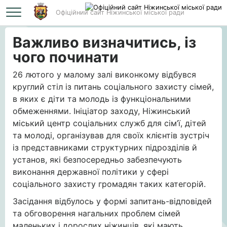
Офіційний сайт Ніжинської міської ради
Головна
Важливо визначитись, із чого починати
Важливо визначитись, із
чого починати
26 лютого у малому залі виконкому відбувся
круглий стіл із питань соціального захисту сімей,
в яких є діти та молодь із функціональними
обмеженнями. Ініціатор заходу, Ніжинський
міський центр соціальних служб для сім’ї, дітей
та молоді, організував для своїх клієнтів зустріч
із представниками структурних підрозділів й
установ, які безпосередньо забезпечують
виконання державної політики у сфері
соціального захисту громадян таких категорій.
Засідання відбулось у формі запитань-відповідей
та обговорення нагальних проблем сімей
маленьких і дорослих ніжинців, які мають